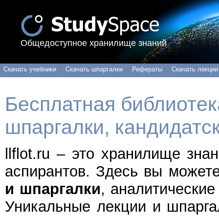
Общедоступное хранилище знаний
Скачать учебники
Скачать шпаргалки
Рефераты
Скачать лекции
Бесплатная библиотека
шпаргалки, кандидатс
llflot.ru – это хранилище зн
аспирантов. Здесь вы может
и шпаргалки
, аналитические
Уникальные лекции и шпарга