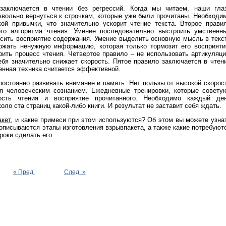
заключается в чтении без регрессий. Когда мы читаем, наши гла
звольно вернуться к строчкам, которые уже были прочитаны. Необходи
кой привычки, что значительно ускорит чтение текста. Второе прави
ого алгоритма чтения. Умение последовательно выстроить умственн
ысить восприятие содержания. Умение выделить основную мысль в текс
ержать ненужную информацию, которая только тормозит его восприяти
ить процесс чтения. Четвертое правило – не использовать артикуляц
ебя значительно снижает скорость. Пятое правило заключается в чтен
енная техника считается эффективной.
постоянно развивать внимание и память. Нет пользы от высокой скорос
я человеческим сознанием. Ежедневные тренировки, которые совету
ость чтения и восприятие прочитанного. Необходимо каждый де
оло ста страниц какой-либо книги. И результат не заставит себя ждать.
акет
, и какие примеси при этом используются? Об этом вы можете узна
 описываются этапы изготовления взрывпакета, а также какие потребуют
роки сделать его.
« Пред.
След. »