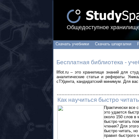
Общедоступное хранилище
Скачать учебники
Скачать шпаргалки
Бесплатная библиотека - уче
llflot.ru – это хранилище знаний для ст
аналитические статьи и рефераты. Уник
сТУдента, кандидатский минимум. Для вас 
Как научиться быстро читать
Практически все 
это удается быстр
около 150 слов в 
быстро читать пом
чтения? Для этог
быстро читать, но
правил быстрого 