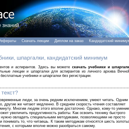
 знаний
Рефераты
Скачать лекции
Диплом на заказ
Кандидатский миниму
бники, шпаргалки, кандидатский минимум
удентов и аспирантов. Здесь вы можете
скачать учебники и шпаргал
альные лекции и шпаргалки для аспирантов из личного архива Вечно
бесплатные учебники и шпаргалки без регистрации.
 текст?
современные люди, за очень редким исключением, умеют читать. Одним
о, другие же читают медленно. В среднем скорость чтения составляет
минуту. Многим людям этого вполне достаточно. Однако, кому-то умение
ожет увеличить продуктивность работы. Как освоить технику быстрого
о нужно овладеть специальными методиками, позволяющими не просто
 и понимать то, что читаешь. К таким методикам относятся шесть золоты
чтения, с которыми вполне можно разобраться самому.