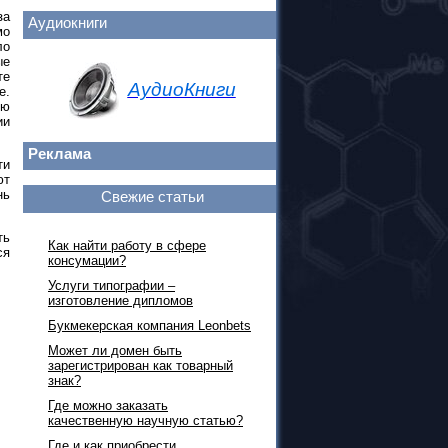
за
Аудиокниги
мо
ло
ые
те
АудиоКниги
е.
ию
ии
Реклама
ти
ют
нь
Свежие статьи
ть
Как найти работу в сфере
ся
консумации?
Услуги типографии –
изготовление дипломов
Букмекерская компания Leonbets
Может ли домен быть
зарегистрирован как товарный
знак?
Где можно заказать
качественную научную статью?
Где и как приобрести