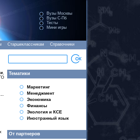
Вузы Москвы
Вузы С-Пб
Тесты
Мини игры
м
Старшеклассникам
Справочники
ки
,
Тематики
ГО
Маркетинг
Менеджмент
Экономика
Финансы
Экология и КСЕ
Иностранный язык
х
От партнеров