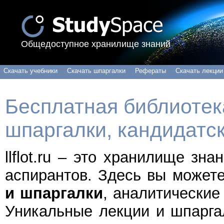
Общедоступное хранилище знаний
Скачать учебники
Скачать шпаргалки
Рефераты
Скачать лекции
Бесплатная библиотека
шпаргалки, кандидатс
llflot.ru – это хранилище зн
аспирантов. Здесь вы может
и шпаргалки
, аналитические
Уникальные лекции и шпарга