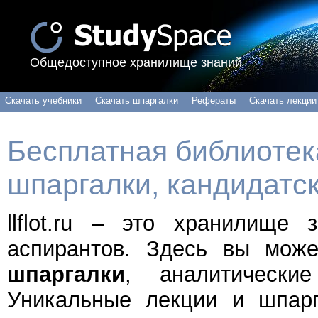
Общедоступное хранилище знаний
Скачать учебники
Скачать шпаргалки
Рефераты
Скачать лекции
Бесплатная библиотека
шпаргалки, кандидатс
llflot.ru – это хранилище
аспирантов. Здесь вы мож
шпаргалки
, аналитически
Уникальные лекции и шпарг