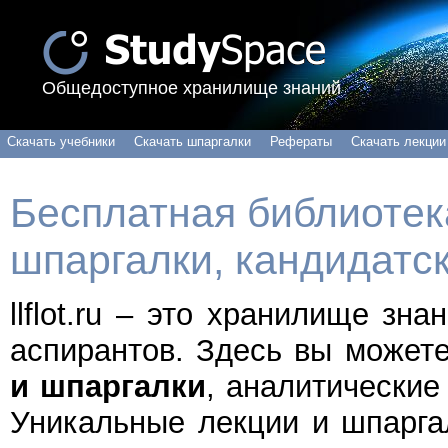
Общедоступное хранилище знаний
Скачать учебники
Скачать шпаргалки
Рефераты
Скачать лекции
Бесплатная библиотека
шпаргалки, кандидатс
llflot.ru – это хранилище зн
аспирантов. Здесь вы может
и шпаргалки
, аналитические
Уникальные лекции и шпарга