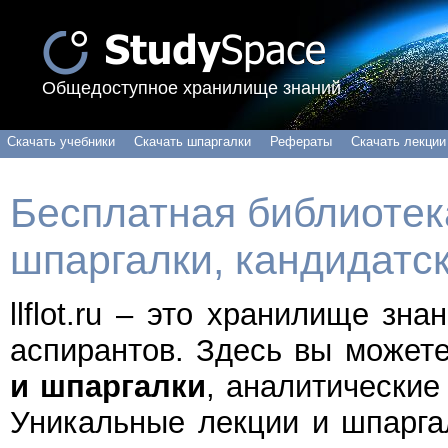
Общедоступное хранилище знаний
Скачать учебники
Скачать шпаргалки
Рефераты
Скачать лекции
Бесплатная библиотека
шпаргалки, кандидатс
llflot.ru – это хранилище зн
аспирантов. Здесь вы может
и шпаргалки
, аналитические
Уникальные лекции и шпарга