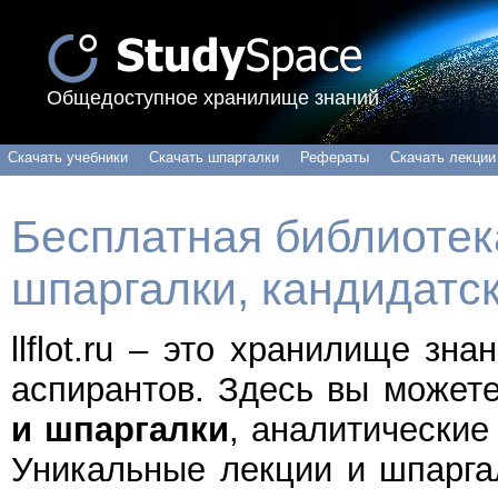
Общедоступное хранилище знаний
Скачать учебники
Скачать шпаргалки
Рефераты
Скачать лекции
Бесплатная библиотека
шпаргалки, кандидатс
llflot.ru – это хранилище зн
аспирантов. Здесь вы может
и шпаргалки
, аналитические
Уникальные лекции и шпарга