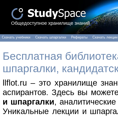
Общедоступное хранилище знаний
Скачать учебники
Скачать шпаргалки
Рефераты
Скачать лекции
Бесплатная библиотека
шпаргалки, кандидатс
llflot.ru – это хранилище зн
аспирантов. Здесь вы может
и шпаргалки
, аналитические
Уникальные лекции и шпарга