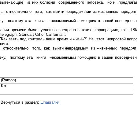
вытекающие из них болезни современного человека, но и предлага
 относительно того, как выйти невредимыми из жизненных передряг
у, поэтому эта книга - незаменимый помощник в вашей повседневн
ия времени была успешно внедрена в таких корпорациях, как: IB
graph, Standart Oil of California...
Как взять под контроль ваше время и жизнь?" На этот непростой вопр
ниге.
тносительно того, как выйти невредимым из жизненных передряг
у, поэтому эта книга -незаменимый помощник в вашей повседневн
 (Ramon)
 Kb
Вернуться в раздел:
Шпаргалки