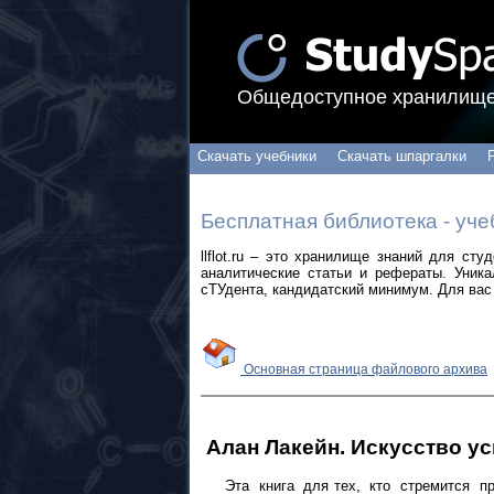
Общедоступное хранилище
Скачать учебники
Скачать шпаргалки
Бесплатная библиотека - уче
llflot.ru – это хранилище знаний для ст
аналитические статьи и рефераты. Уник
сТУдента, кандидатский минимум. Для вас 
Основная страница файлового архива
Алан Лакейн. Искусство у
Эта книга для тех, кто стремится прож