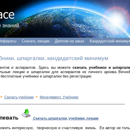
 знаний
Рефераты
Скачать лекции
Диплом на заказ
Кандидатский миниму
бники, шпаргалки, кандидатский минимум
удентов и аспирантов. Здесь вы можете
скачать учебники и шпаргал
альные лекции и шпаргалки для аспирантов из личного архива Вечно
бесплатные учебники и шпаргалки без регистрации.
Скачать учебники
Менеджмент. Учебники
спевать
Скачать шпаргалки, учебники, лекции
ить интересную, творческую и счастливую жизнь. Ее автор не толь