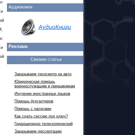
ет
Аудиокниги
 и
ой
АудиоКниги
M,
ос
Реклама
 и
ой
Свежие статьи
Заказываем техосмотр на авто
Юридическая помощь
военнослужащим и призывникам
Изучение иностранных языков
Помощь бухгалтеров
Помощь с налогами
Как сдать сессию под ключ?
Гидроцилиндр телескопический
Заказываем диссертацию