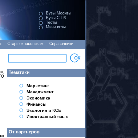
Вузы Москвы
Вузы С-Пб
Тесты
Мини игры
м
Старшеклассникам
Справочники
ки
,
Тематики
ГО
Маркетинг
Менеджмент
Экономика
Финансы
Экология и КСЕ
Иностранный язык
От партнеров
ко