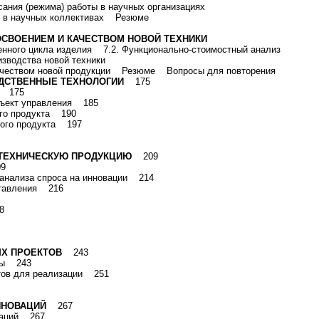
сания (режима) работы в научных организациях
пп в научных коллективах Резюме
, ОСВОЕНИЕМ И КАЧЕСТВОМ НОВОЙ ТЕХНИКИ
зненного цикла изделия 7.2. Функционально-стоимостный анализ
оизводства новой техники
 качеством новой продукции Резюме Вопросы для повторения
ВОДСТВЕННЫЕ ТЕХНОЛОГИИ
175
и 175
объект управления 185
ого продукта 190
ского продукта 197
НО-ТЕХНИЧЕСКУЮ ПРОДУКЦИЮ
209
09
и анализа спроса на инновации 214
дставления 216
8
ЫХ ПРОЕКТОВ
243
изы 243
ктов для реализации 251
ННОВАЦИЙ
267
ваций 267