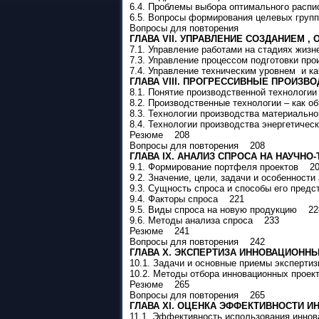
6.4. Проблемы выбора оптимального распи
6.5. Вопросы формирования целевых гру
Вопросы для повторения
ГЛАВА VII. УПРАВЛЕНИЕ СОЗДАНИЕМ 
7.1. Управление работами на стадиях жи
7.3. Управление процессом подготовки пр
7.4. Управление техническим уровнем и
ГЛАВА VIII. ПРОГРЕССИВНЫЕ ПРОИЗ
8.1. Понятие производственной технологи
8.2. Производственные технологии – как 
8.3. Технологии производства материальн
8.4. Технологии производства энергетиче
Резюме 208
Вопросы для повторения 208
ГЛАВА IX. АНАЛИЗ СПРОСА НА НАУЧ
9.1. Формирование портфеля проектов 2
9.2. Значение, цели, задачи и особенност
9.3. Сущность спроса и способы его пре
9.4. Факторы спроса 221
9.5. Виды спроса на новую продукцию 22
9.6. Методы анализа спроса 233
Резюме 241
Вопросы для повторения 242
ГЛАВА X. ЭКСПЕРТИЗА ИННОВАЦИОНН
10.1. Задачи и основные приемы эксперт
10.2. Методы отбора инновационных прое
Резюме 265
Вопросы для повторения 265
ГЛАВА ХI. ОЦЕНКА ЭФФЕКТИВНОСТИ И
11.1. Эффективность использования инно