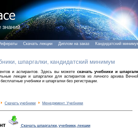
 знаний
Рефераты
Скачать лекции
Диплом на заказ
Кандидатский миниму
бники, шпаргалки, кандидатский минимум
удентов и аспирантов. Здесь вы можете
скачать учебники и шпаргал
альные лекции и шпаргалки для аспирантов из личного архива Вечно
бесплатные учебники и шпаргалки без регистрации.
Скачать учебники
Менеджмент. Учебники
нт
Скачать шпаргалки, учебники, лекции