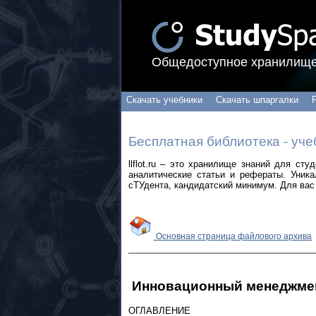
Общедоступное хранилище
Скачать учебники
Скачать шпаргалки
Бесплатная библиотека - уче
llflot.ru – это хранилище знаний для ст
аналитические статьи и рефераты. Уник
сТУдента, кандидатский минимум. Для вас 
Основная страница файлового архива
Инновационный менеджме
ОГЛАВЛЕНИЕ