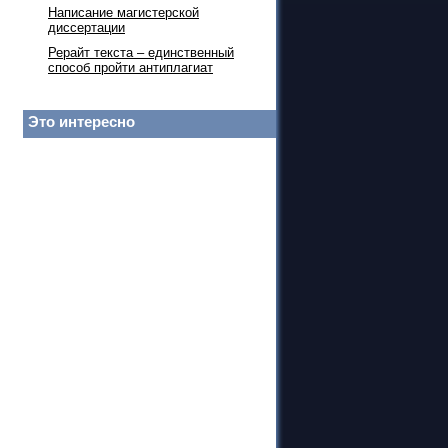
Написание магистерской
диссертации
Рерайт текста – единственный
способ пройти антиплагиат
Это интересно