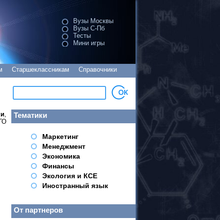
Вузы Москвы
Вузы С-Пб
Тесты
Мини игры
м
Старшеклассникам
Справочники
ки
,
Тематики
ГО
Маркетинг
Менеджмент
Экономика
Финансы
Экология и КСЕ
Иностранный язык
От партнеров