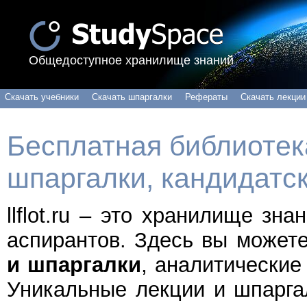
Общедоступное хранилище знаний
Скачать учебники
Скачать шпаргалки
Рефераты
Скачать лекции
Бесплатная библиотека
шпаргалки, кандидатс
llflot.ru – это хранилище зн
аспирантов. Здесь вы может
и шпаргалки
, аналитические
Уникальные лекции и шпарга