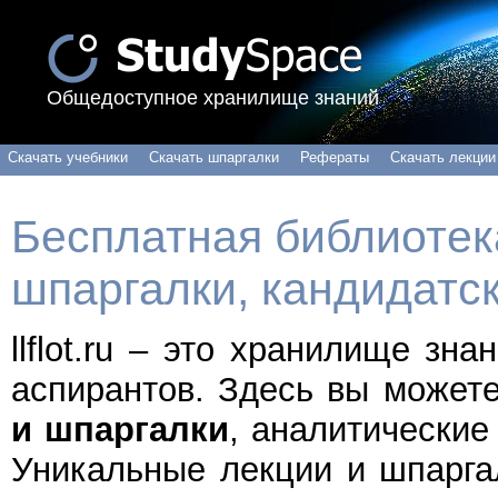
Общедоступное хранилище знаний
Скачать учебники
Скачать шпаргалки
Рефераты
Скачать лекции
Бесплатная библиотека
шпаргалки, кандидатс
llflot.ru – это хранилище зн
аспирантов. Здесь вы может
и шпаргалки
, аналитические
Уникальные лекции и шпарга