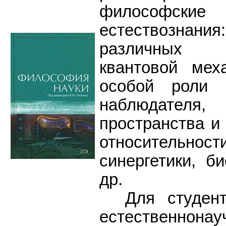
философск
естествозн
различных "
квантовой ме
особой роли 
наблюдате
пространства и
относительнос
синергетики, би
др.
Для студенто
естественнонау