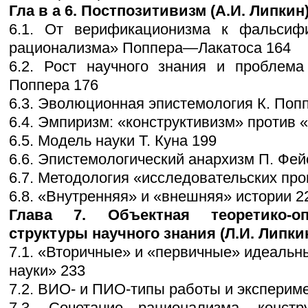
Гла в а 6. Постпозитивизм (А.И. Липкин)
6.1. От верификационизма к фальсифи
рационализма» Поппера—Лакатоса 164
6.2. Рост научного знания и проблема
Поппера 176
6.3. Эволюционная эпистемология К. Попп
6.4. Эмпиризм: «конструктивизм» против 
6.5. Модель науки Т. Куна 199
6.6. Эпистемологический анархизм П. Фе
6.7. Методология «исследовательских про
6.8. «Внутренняя» и «внешняя» истории 2
Глава 7. Объектная теоретико-о
структуры научного знания (Л.И. Липкин
7.1. «Вторичные» и «первичные» идеальн
науки» 233
7.2. ВИО- и ПИО-типы работы и эксперимен
7.3. Сочетание рационализма, конст