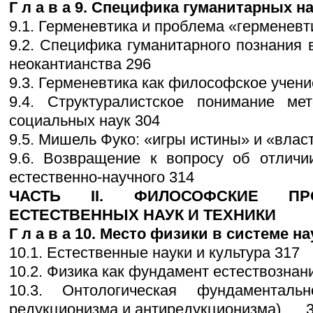
Г л а в а 9. Специфика гуманитарных на
9.1. Герменевтика и проблема «герменевтич
9.2. Специфика гуманитарного познания 
неокантианства 296
9.3. Герменевтика как философское учени
9.4. Структуралистское понимание ме
социальных наук 304
9.5. Мишель Фуко: «игры истины» и «вла
9.6. Возвращение к вопросу об отличи
естественно-научного 314
ЧАСТЬ II. ФИЛОСОФСКИЕ ПР
ЕСТЕСТВЕННЫХ НАУК И ТЕХНИКИ
Г л а в а 10. Место физики в системе наук
10.1. Естественные науки и культура 317
10.2. Физика как фундамент естествознан
10.3. Онтологическая фундаменталь
редукционизма и антиредукционизма) .... 