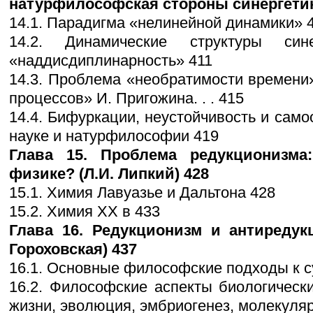
натурфилософская стороны синергетики 
14.1. Парадигма «нелинейной динамики» 
14.2. Динамические структуры си
«наддисдиплинарность» 411
14.3. Проблема «необратимости времени
процессов» И. Пригожина. . . 415
14.4. Бифуркации, неустойчивость и само
науке и натурфилософии 419
Глава 15. Проблема редукционизм
физике? (Л.И. Липкий) 428
15.1. Химия Лавуазье и Дальтона 428
15.2. Химия XX в 433
Глава 16. Редукционизм и антиредук
Гороховская) 437
16.1. Основные философские подходы к су
16.2. Философские аспекты биологическ
жизни, эволюция, эмбриогенез, молекуля