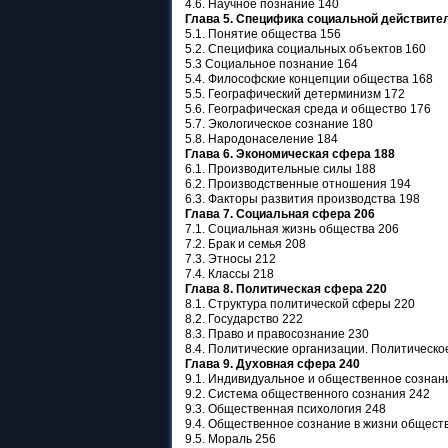
4.6. Научное познание 140
Глава 5. Специфика социальной действител
5.1. Понятие общества 156
5.2. Специфика социальных объектов 160
5.3 Социальное познание 164
5.4. Философские концепции общества 168
5.5. Географический детерминизм 172
5.6. Географическая среда и общество 176
5.7. Экологическое сознание 180
5.8. Народонаселение 184
Глава 6. Экономическая сфера 188
6.1. Производительные силы 188
6.2. Производственные отношения 194
6.3. Факторы развития производства 198
Глава 7. Социальная сфера 206
7.1. Социальная жизнь общества 206
7.2. Брак и семья 208
7.3. Этносы 212
7.4. Классы 218
Глава 8. Политическая сфера 220
8.1. Структура политической сферы 220
8.2. Государство 222
8.3. Право и правосознание 230
8.4. Политические организации. Политическо
Глава 9. Духовная сфера 240
9.1. Индивидуальное и общественное сознан
9.2. Система общественного сознания 242
9.3. Общественная психология 248
9.4. Общественное сознание в жизни общест
9.5. Мораль 256