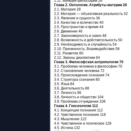
1.11. Функции философии 26
Глава 2. Онтология. Атрибуты материи 28
2.1. Материя 28
2.2. Материя — объективная реальность 32
2.3. Явление и сущность 36
2.4. Качество и количество 40
2.5. Пространство и время 44
2.6. Движение 46
2.7. Закономерность и закон 48
2.8. Возможность и действительность 50
2.9. Необходимость и случайность 54
2.10. Причинность. Взаимодействие 58
2.11. Развитие 60
2.12. Законы диалектики 64
Глава 3. Философская антропология 70
3.1. Проблема человека в философии 70
3.2. Становление человека 72
3.3. Происхождение сознания 74
3.4. Структура сознания 80
3.5. Язык 84
3.6. Деятельность 88
3.7. Личность 96
3.8. Личность и общество 104
3.9. Проблема отчуждения 108
Глава 4. Гносеология 112
4.1. Концепции познания 112
4.2. Чувственное познание 118
4.3. Мышление 122
4.4. Чувственное и логическое 128
4.5. Истина 132