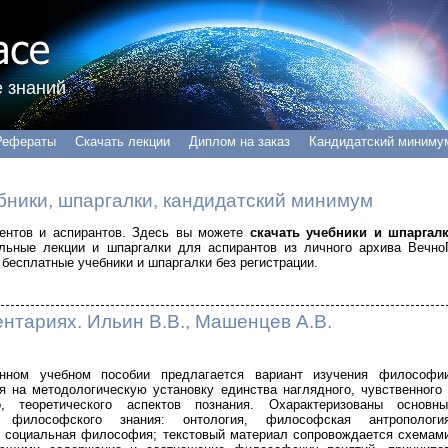
 знаний
Рефераты
Скачать лекции
Диплом на заказ
Кандидатский миниму
бники, шпаргалки, кандидатский минимум
удентов и аспирантов. Здесь вы можете
скачать учебники и шпаргал
альные лекции и шпаргалки для аспирантов из личного архива Вечно
бесплатные учебники и шпаргалки без регистрации.
нтариях. Ильин В.В., Машенцев А.В.
нном учебном пособии предлагается вариант изучения философии
 на методологическую установку единства наглядного, чувственного
го, теоретического аспектов познания. Охарактеризованы основны
ы философского знания: онтология, философская антропология
, социальная философия; текстовый материал сопровождается схемам