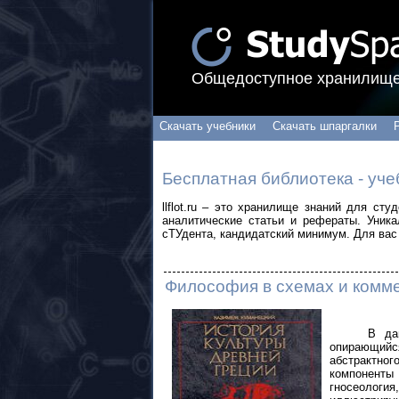
Общедоступное хранилище
Скачать учебники
Скачать шпаргалки
Бесплатная библиотека - уче
llflot.ru – это хранилище знаний для ст
аналитические статьи и рефераты. Уник
сТУдента, кандидатский минимум. Для вас 
Философия в схемах и комме
В да
опирающийся
абстрактно
компонент
гносеология