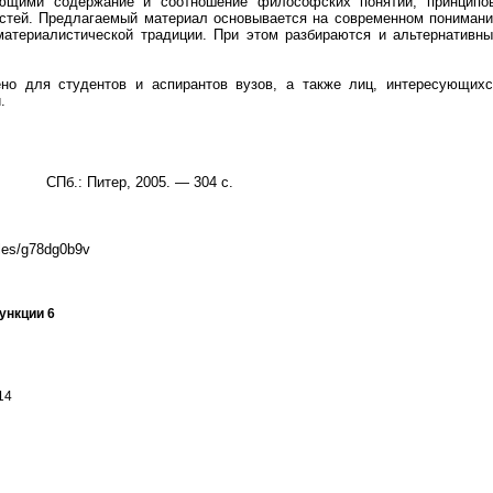
ющими содержание и соотношение философских понятий, принципов
стей. Предлагаемый материал основывается на современном понимани
материалистической традиции. При этом разбираются и альтернативн
ено для студентов и аспирантов вузов, а также лиц, интересующихс
.
СПб.: Питер, 2005. — 304 с.
files/g78dg0b9v
ункции 6
14