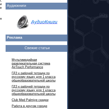
,
и
Аудиокниги
ые
я
АудиоКниги
Реклама
Свежие статьи
Мультимедийная
развлекательная система
AirTouch Performance
ГДЗ к рабочей тетради по
русскому языку для 1 класса
общеобразовательной школы
ГДЗ к рабочей тетради по
русскому языку для 1 класса
общеобразовательной школы
Club Med Palmiye скидки
Работа в другом городе