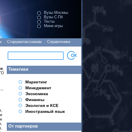
Вузы Москвы
Вузы С-Пб
Тесты
Мини игры
м
Старшеклассникам
Справочники
ки
,
Тематики
ГО
Маркетинг
Менеджмент
Экономика
Финансы
Экология и КСЕ
,
Иностранный язык
 и
е
,
От партнеров
и,