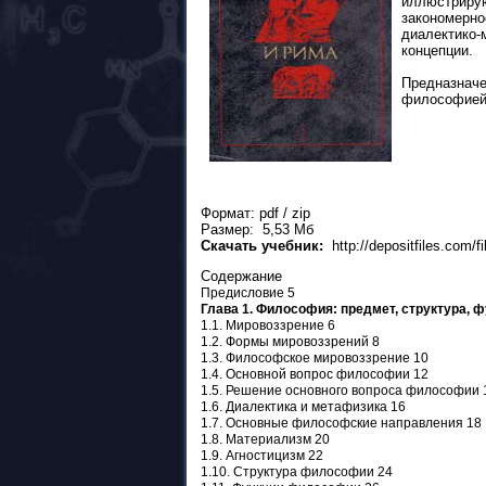
иллюстриру
закономерно
диалектико-
концепции.
Предназнач
философией
Формат: pdf / zip
Размер: 5,53 Мб
Скачать учебник:
http://depositfiles.com/
Содержание
Предисловие 5
Глава 1. Философия: предмет, структура, ф
1.1. Мировоззрение 6
1.2. Формы мировоззрений 8
1.3. Философское мировоззрение 10
1.4. Основной вопрос философии 12
1.5. Решение основного вопроса философии 
1.6. Диалектика и метафизика 16
1.7. Основные философские направления 18
1.8. Материализм 20
1.9. Агностицизм 22
1.10. Структура философии 24