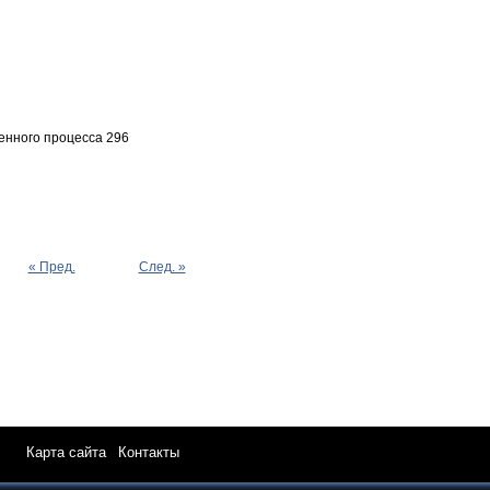
енного процесса 296
« Пред.
След. »
Карта сайта
|
Контакты