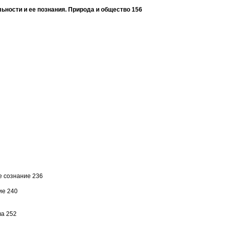
ьности и ее познания. Природа и общество 156
е сознание 236
ие 240
ва 252