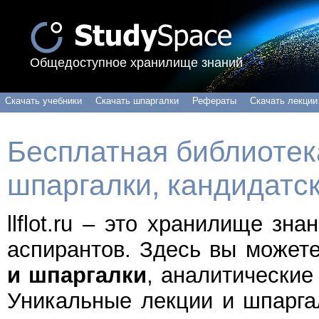
Общедоступное хранилище знаний
Скачать учебники
Скачать шпаргалки
Рефераты
Скачать лекции
Бесплатная библиотека
шпаргалки, кандидатс
llflot.ru – это хранилище зн
аспирантов. Здесь вы может
и шпаргалки
, аналитические
Уникальные лекции и шпарга