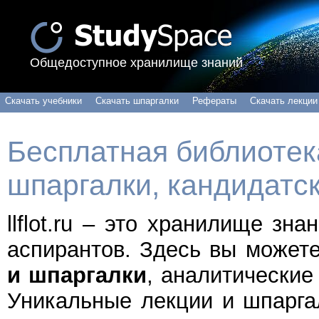
Общедоступное хранилище знаний
Скачать учебники
Скачать шпаргалки
Рефераты
Скачать лекции
Бесплатная библиотека
шпаргалки, кандидатс
llflot.ru – это хранилище зн
аспирантов. Здесь вы может
и шпаргалки
, аналитические
Уникальные лекции и шпарга