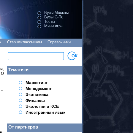
Вузы Москвы
Вузы С-Пб
Тесты
Мини игры
м
Старшеклассникам
Справочники
ки
,
Тематики
ГО
Маркетинг
Менеджмент
Экономика
Финансы
Экология и КСЕ
Иностранный язык
От партнеров
в