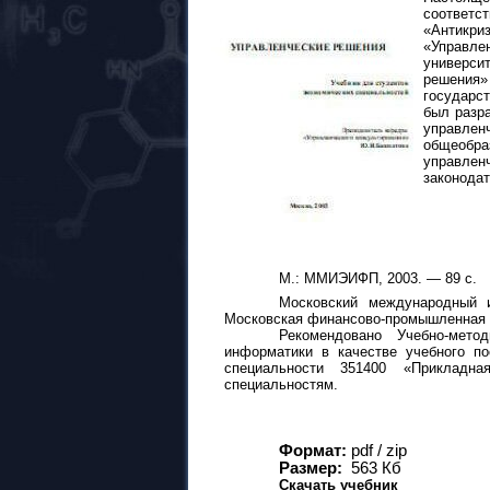
соответ
«Антикр
«Управле
универси
решения»
государст
был разра
управл
общеобра
управленч
законода
М.: ММИЭИФП, 200
3
. —
8
9 с.
Московский международный и
Московская финансово-промышленная 
Рекомендовано Учебно-мето
информатики в качестве учебного п
специальности 351400 «Прикладн
специальностям.
Формат:
pdf / zip
Размер:
563 Кб
Скачать учебник