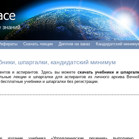
 знаний
Рефераты
Скачать лекции
Диплом на заказ
Кандидатский миниму
бники, шпаргалки, кандидатский минимум
удентов и аспирантов. Здесь вы можете
скачать учебники и шпаргал
альные лекции и шпаргалки для аспирантов из личного архива Вечно
бесплатные учебники и шпаргалки без регистрации.
ее издание учебника «Управленческие решения» выполнено 