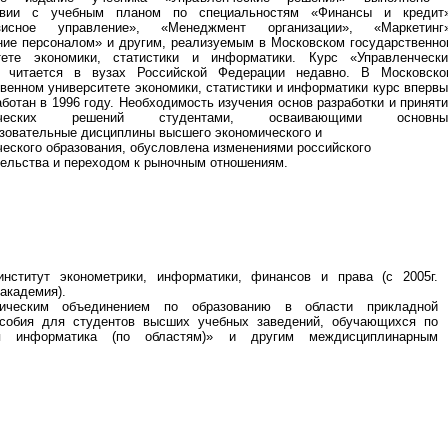
ствии с учебным планом по специальностям «Финансы и кредит»
изисное управление», «Менеджмент организации», «Маркетинг»
ние персоналом» и другим, реализуемым в Московском государственн
тете экономики, статистики и информатики. Курс «Управленчески
 читается в вузах Российской Федерации недавно. В Московско
венном университете экономики, статистики и информатики курс вперв
ботан в 1996 году. Необходимость изучения основ разработки и принят
енческих решений студентами, осваивающими основны
зовательные дисциплины высшего экономического и
еского образования, обусловлена изменениями российского
тельства и переходом к рыночным отношениям.
нститут эконометрики, информатики, финансов и права (с 2005г.
академия).
дическим объединением по образованию в области прикладной
особия для студентов высших учебных заведений, обучающихся по
ая информатика (по областям)» и другим междисциплинарным