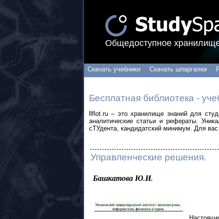
Общедоступное хранилище
Скачать учебники
Скачать шпаргалки
Бесплатная библиотека - уче
llflot.ru – это хранилище знаний для ст
аналитические статьи и рефераты. Уник
сТУдента, кандидатский минимум. Для вас 
Управленческие решения.
Башкатова Ю.И.
Настоящ