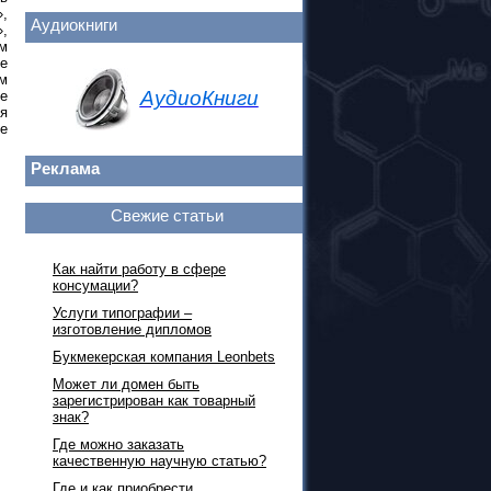
,
Аудиокниги
,
ом
е
м
АудиоКниги
ые
ия
е
Реклама
Свежие статьи
Как найти работу в сфере
консумации?
Услуги типографии –
изготовление дипломов
Букмекерская компания Leonbets
Может ли домен быть
зарегистрирован как товарный
знак?
Где можно заказать
качественную научную статью?
Где и как приобрести