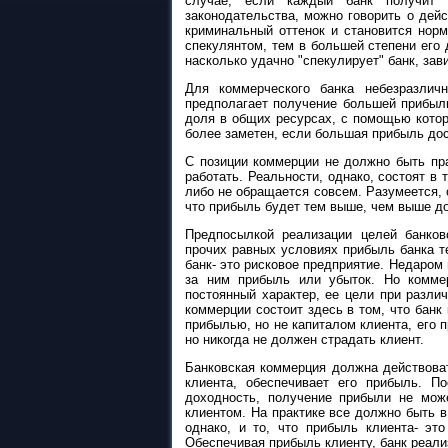
случае, если каждый банк получит 
законодательства, можно говорить о дей
криминальный оттенок и становится нор
спекулянтом, тем в большей степени его 
насколько удачно "спекулирует" банк, зави
Для коммерческого банка небезразличн
предполагает получение большей прибыли
доля в общих ресурсах, с помощью кото
более заметен, если большая прибыль дос
С позиции коммерции не должно быть пр
работать. Реальности, однако, состоят в 
либо не обращается совсем. Разумеется, с
что прибыль будет тем выше, чем выше д
Предпосылкой реализации целей банков
прочих равных условиях прибыль банка т
банк- это рисковое предприятие. Недаром 
за ним прибыль или убыток. Но коммер
постоянный характер, ее цели при разл
коммерции состоит здесь в том, что банк
прибылью, но не капиталом клиента, его 
но никогда не должен страдать клиент.
Банковская коммерция должна действоват
клиента, обеспечивает его прибыль. П
доходность, получение прибыли не мож
клиентом. На практике все должно быть в
однако, и то, что прибыль клиента- эт
Обеспечивая прибыль клиенту, банк реали