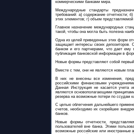
коммерческими банками мира.
Международные стандарты предназна
требований: а) содержание отчетности; б)
этих элементов; г) объем представляемой
Главное назначение международных стан
такой, чтобы она могла быть полезна наи
Одна из целей приведенных этих форм отче
защищает интересы своих депозиторов. 
банком и его партнерами, что дает ему 
публикация банковской информации в форм
Новые формы представляют собой первый 
Вместе с тем, они не являются новым пла
В них не внесены все изменения, пре
российскими финансовыми учреждениями
Данная Инструкция не касается учета и
являются основополагающими принципами 
резерва на возможные потери по ссудам 
С целью облегчения дальнейшего примене
счетов, необходимо их скорейшее внедре
банков.
Новые формы отчетности, представляе
пользователей вне банка. Этими пользова
возможные российские или иностранные ак