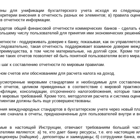
чены для унификации бухгалтерского учета исходя из следующ
 критерии внесения в отчетность разных ее элементов; в) правила оцен
 в отчетности информации.
дартов общей финансовой отчетности коммерческих банков - сделать 
большему числу пользователей для принятия ими экономических решени
тности - поддерживать доверие к банку, показывая, как он управляется
Следовательно, такая отчетность поддерживает взаимное доверие меж
преимущества, в том числе материальные, на долгий срок. Кроме тог
е таких отчетов позволяет ей быть понятной пользователям всего мира
шаг к составлению отчетности по мировым правилам.
ном счетов или обоснованием для расчета налога на доход.
дусмотренные мировыми стандартами и необходимые для составлен
 отчетов, целиком приведенных в соответствие с мировой практико
нфляции, консолидации, отсроченного налогообложения, которые так
мировых требований. Кроме того, методология расчета и система оцен
клиентам должны быть еще усовершенствованы.
ния международных стандартов в бухгалтерском учете через новый пл
ние сначала в отчеты, предназначенные для пользователей внутри и в
мые в настоящей Инструкции, отвечают требованиям большой час
телями являются: а) те, кто дает банку ресурсы, т.е. его настоящие и
ционеры (пайщики) , депозиторы и заимодавцы; б) сотрудники банка, е