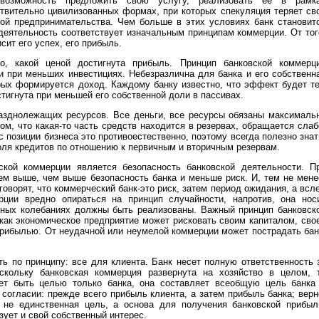
возможность предложить свою услугу, реализовать ее в рамк
ствительно цивилизованных формах, при которых спекуляция теряет св
мой предпринимательства. Чем больше в этих условиях банк становит
деятельность соответствует изначальным принципам коммерции. От тог
сит его успех, его прибыль.
о, какой ценой достигнута прибыль. Принцип банковской коммерц
 при меньших инвестициях. Небезразлична для банка и его собственн
рых формируется доход. Каждому банку известно, что эффект будет т
тигнута при меньшей его собственной доли в пассивах.
азднолежащих ресурсов. Все деньги, все ресурсы обязаны максималь
том, что какая-то часть средств находится в резервах, обращается слаб
 позиции бизнеса это противоестественно, поэтому всегда полезно знат
оля кредитов по отношению к первичным и вторичным резервам.
ской коммерции является безопасность банковской деятельности. П
ем выше, чем выше безопасность банка и меньше риск. И, тем не мене
говорят, что коммерческий банк-это риск, затем период ожидания, а всл
ции вредно опираться на принцип случайности, напротив, она нос
ичных колебаниях должны быть реализованы. Важный принцип банковск
 как экономическое предприятие может рисковать своим капиталом, сво
прибылью. От неудачной или неумелой коммерции может пострадать бан
ь по принципу: все для клиента. Банк несет полную ответственность 
оскольку банковская коммерция развернута на хозяйство в целом, 
ет быть целью только банка, она составляет всеобщую цель банка
 согласии: прежде всего прибыль клиента, а затем прибыль банка; верн
о не единственная цель, а основа для получения банковской прибыл
зует и свой собственный интерес.