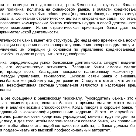
ся с позиции его доходности, рентабельности, структуры баланс
ная политика, политика на финансовом рынке, в области кредитован
ретном случае могут быть общие цели (в целом по банку, на перспективу)
адачи. Сочетание стратегических целей и оперативных задач, сочетан
 позволяют коммерческим банкам избежать неудач в своей деятельност
ире коммерции. Ясная стратегическая ориентация банка дает е
принимательской деятельности.
тельности банка имеет его структура. До недавнего времени она носи
 позиции построения своего аппарата управления воспроизводил одну и 
лняемых им операций (в основном по управлению кредитованием)
неизбежно должно разрушить это однообразие.
анка, определяющей успех банковской деятельности, следует выдели
, его маркетинговую активность. Западные банки смогли сдела
и, прежде всего, благодаря прекрасно налаженному маркетингу
методы управления, технологию, широкие связи банка с внешни
шим банкам мощный импульс для развития. Следует отметить, что имен
тва, неэффективная система управления являются в настоящее вре
вании.
а без обращения к банковскому персоналу. Руководитель банка - это 
лько администратор, сколько банкир в прямом смысле этого слов
и и аналитическими способностями. Когда говорят о хорошем банке, 
ладающий высококвалифицированными кадрами. И это не случайно.
аточно развитой сети кредитных учреждений) клиенты идут не для тог
слугу, а для того, чтобы воспользоваться советом банка, как правильн
того чтобы обеспечить подобное качество работы, в банке должна бы
я поддерживать его высокий профессиональный авторитет.