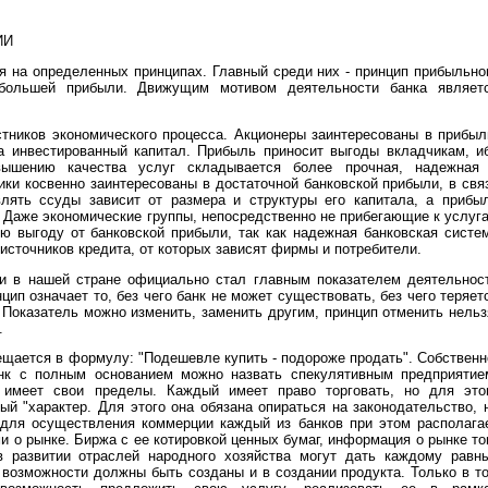
ИИ
я на определенных принципах. Главный среди них - принцип прибыльно
 большей прибыли. Движущим мотивом деятельности банка являет
тников экономического процесса. Акционеры заинтересованы в прибыл
на инвестированный капитал. Прибыль приносит выгоды вкладчикам, и
вышению качества услуг складывается более прочная, надежная
ки косвенно заинтересованы в достаточной банковской прибыли, в свя
влять ссуды зависит от размера и структуры его капитала, а прибы
. Даже экономические группы, непосредственно не прибегающие к услуг
ю выгоду от банковской прибыли, так как надежная банковская систе
источников кредита, от которых зависят фирмы и потребители.
и в нашей стране официально стал главным показателем деятельнос
цип означает то, без чего банк не может существовать, без чего теряет
Показатель можно изменить, заменить другим, принцип отменить нельз
.
щается в формулу: "Подешевле купить - подороже продать". Собственн
анк с полным основанием можно назвать спекулятивным предприятие
 имеет свои пределы. Каждый имеет право торговать, но для это
й "характер. Для этого она обязана опираться на законодательство, 
о для осуществления коммерции каждый из банков при этом располага
о рынке. Биржа с ее котировкой ценных бумаг, информация о рынке то
в развитии отраслей народного хозяйства могут дать каждому равн
 возможности должны быть созданы и в создании продукта. Только в т