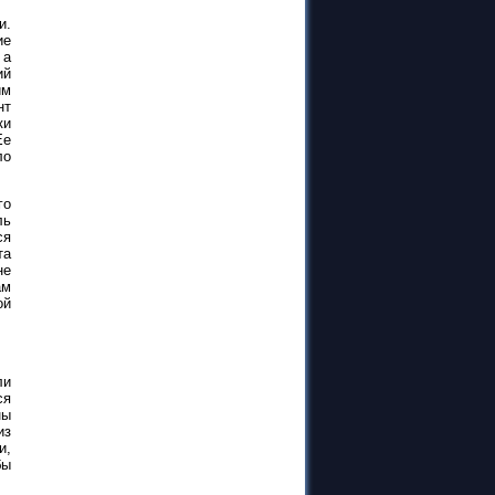
и.
ие
 а
ий
им
нт
ки
Ее
ло
го
ль
ся
та
не
ам
ой
ли
ся
ны
из
и,
бы