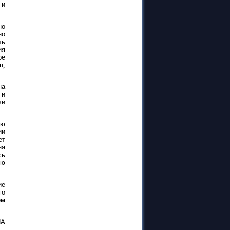
 и
но
но
ть
ия
ое
ц,
на
 и
жи
ию
ии
ет
на
сь
ию
ие
го
ом
НА