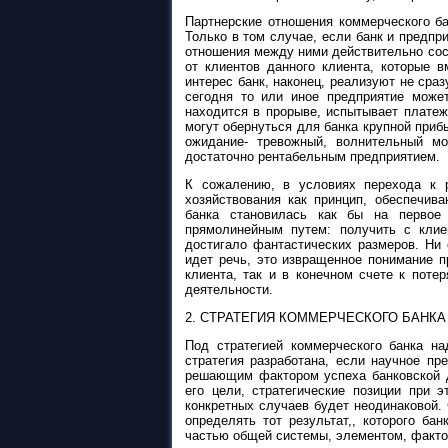
Партнерские отношения коммерческого ба
Только в том случае, если банк и предпр
отношения между ними действительно сост
от клиентов данного клиента, которые 
интерес банк, наконец, реализуют не сраз
сегодня то или иное предприятие может
находится в прорыве, испытывает плате
могут обернуться для банка крупной приб
ожидание- тревожный, волнительный мо
достаточно рентабельным предприятием.
К сожалению, в условиях перехода к р
хозяйствования как принцип, обеспечив
банка становилась как бы на первое 
прямолинейным путем: получить с клие
достигало фантастических размеров. Ни
идет речь, это извращенное понимание п
клиента, так и в конечном счете к поте
деятельности.
2. СТРАТЕГИЯ КОММЕРЧЕСКОГО БАНКА
Под стратегией коммерческого банка н
стратегия разработана, если научное пр
решающим фактором успеха банковской д
его цели, стратегические позиции при 
конкретных случаев будет неодинаковой.
определять тот результат,, которого бан
частью общей системы, элементом, факто