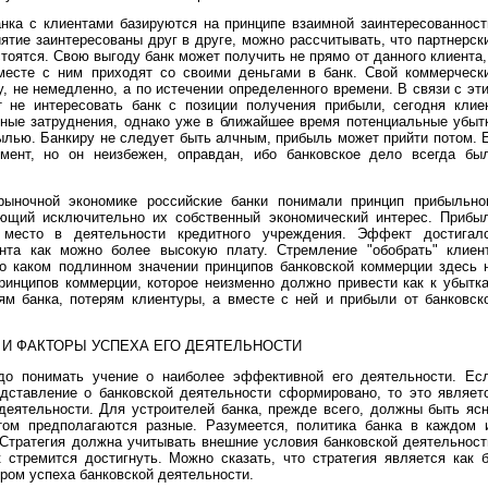
нка с клиентами базируются на принципе взаимной заинтересованност
иятие заинтересованы друг в друге, можно рассчитывать, что партнерск
оятся. Свою выгоду банк может получить не прямо от данного клиента,
вместе с ним приходят со своими деньгами в банк. Свой коммерческ
у, не немедленно, а по истечении определенного времени. В связи с эт
 не интересовать банк с позиции получения прибыли, сегодня клие
жные затруднения, однако уже в ближайшее время потенциальные убыт
ылью. Банкиру не следует быть алчным, прибыль может прийти потом. 
мент, но он неизбежен, оправдан, ибо банковское дело всегда бы
ыночной экономике российские банки понимали принцип прибыльно
ающий исключительно их собственный экономический интерес. Прибы
место в деятельности кредитного учреждения. Эффект достигал
нта как можно более высокую плату. Стремление "обобрать" клиен
 о каком подлинном значении принципов банковской коммерции здесь 
ринципов коммерции, которое неизменно должно привести как к убытк
рям банка, потерям клиентуры, а вместе с ней и прибыли от банковск
 И ФАКТОРЫ УСПЕХА ЕГО ДЕЯТЕЛЬНОСТИ
адо понимать учение о наиболее эффективной его деятельности. Ес
едставление о банковской деятельности сформировано, то это являет
еятельности. Для устроителей банка, прежде всего, должны быть яс
этом предполагаются разные. Разумеется, политика банка в каждом 
 Стратегия должна учитывать внешние условия банковской деятельност
к стремится достигнуть. Можно сказать, что стратегия является как 
ром успеха банковской деятельности.