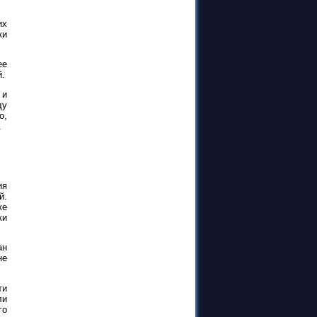
их
ки
ее
й.
 и
ду
о,
.
ия
й.
же
ки
ан
не
ти
ли
го