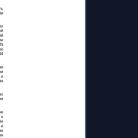
ть
ии
по
ей
ий
ми
NN
по
94
ая
ам
 и
ми
ах
ия
ые
 к
ми
 и
ым
ми