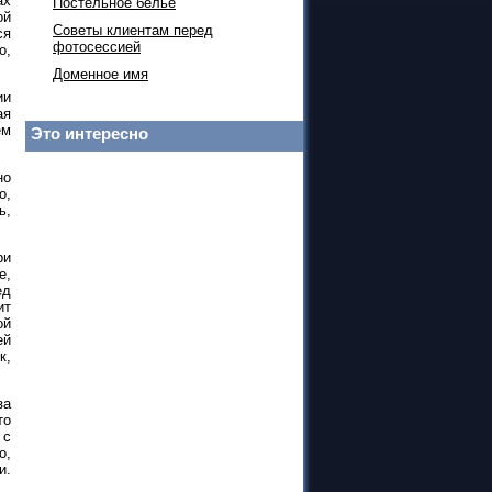
ах
Постельное белье
ой
Советы клиентам перед
ся
фотосессией
о,
Доменное имя
ии
ая
ем
Это интересно
но
о,
ь,
ри
е,
ед
ит
ой
ей
к,
за
то
 с
о,
и.