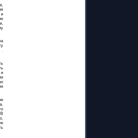
а,
ия
 и
ие
и,
му
ла
ту
 .
ть
ть
 и
ми
но
мя
не
а,
то
 В
о,
ее
ть