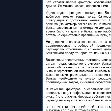
Это стратегические факторы, обеспечи
другие. Их можно назвать оперативными.
Удача редко приходит неожиданно. Бан
добиться только тогда, когда банков
приводящие к достижению желаемого. С
ориентацию коммерческого банка на клиен
банка, рассчитанная на ожидание дохода.
время было на диктате банка, а не наобо
встать на единственно правильный путь, 
Но доверие к банкам завоюешь не за од
удовлетворение потребностей предпри
партнерских отношений с клиентом дол
банковского продукта, ориентацией на ры
Важнейшим оперативным фактором успеха 
затрат труда, снижение стоимости банк
своих собственных затрат, исчезли такие 
быть и эффективной политики. Выжить в 
базе экономии, рачительного отношения к
банкам необходимо не только преодоле
производимых затрат, снижение себестоим
В качестве факторов, обеспечивающих 
всеобъемлющих информационных систем, 
риска (по отраслям, формам собственност
переход на новую технологию банковского
3. ПЕРЕХОД РОССИЙСКОЙ СИСТЕ
МЕЖДУНАРОДНЫЕ СТАНДАРТЫ