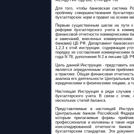
Для того, чтобы банковская система Р
проблему совершенствования бухгалтерс
бухгалтерских норм и правил на основе м
Первым существенным шагом на пути к
реформе бухгалтерского учета в комм
финансовой отчетности коммерческими бан
и замечаний, внесенных коммерческими
банками) ЦБ РФ, Департамент банковског
1,2,3 к этой инструкции, содержащие ут
порядку их составления коммерческими б
года N 78; дополнения N 2 в письме ЦБ РФ 
Цель данной Инструкции - представить к
является определенным этапом приближе
и практике. Общая финансовая отчетность
анализа его деятельности Центральным б
юридическими и физическими лицами, а та
Настоящая Инструкция в ряде случаев 
бухгалтерского учета. В связи с этим,
нескольких статей баланса.
Представляемые в настоящей Инстру
Центральным банком Российской Федера
которым прилагаемые формы приближ
профессионалов и изложены в таких норм
консолидированной отчетности банк
бухгалтерским стандартам. Эти докумен