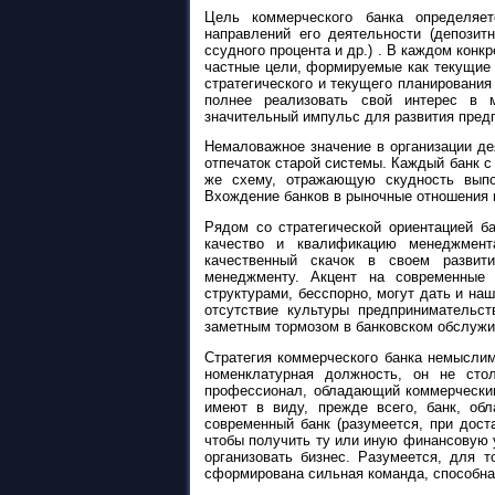
Цель коммерческого банка определяет
направлений его деятельности (депозит
ссудного процента и др.) . В каждом конк
частные цели, формируемые как текущие з
стратегического и текущего планирования
полнее реализовать свой интерес в м
значительный импульс для развития пред
Немаловажное значение в организации дея
отпечаток старой системы. Каждый банк с
же схему, отражающую скудность выпо
Вхождение банков в рыночные отношения 
Рядом со стратегической ориентацией б
качество и квалификацию менеджмента
качественный скачок в своем развити
менеджменту. Акцент на современные 
структурами, бесспорно, могут дать и на
отсутствие культуры предпринимательс
заметным тормозом в банковском обслужи
Стратегия коммерческого банка немыслим
номенклатурная должность, он не сто
профессионал, обладающий коммерческим
имеют в виду, прежде всего, банк, об
современный банк (разумеется, при дост
чтобы получить ту или иную финансовую у
организовать бизнес. Разумеется, для 
сформирована сильная команда, способна