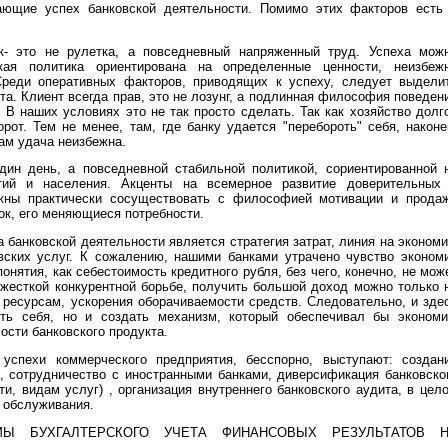
вающие успех банковской деятельности. Помимо этих факторов есть
к- это не рулетка, а повседневный напряженный труд. Успеха мож
ская политика ориентирована на определенные ценности, неизбеж
реди оперативных факторов, приводящих к успеху, следует выдели
та. Клиент всегда прав, это не лозунг, а подлинная философия поведен
 В наших условиях это не так просто сделать. Так как хозяйство долг
рот. Тем не менее, там, где банку удается "перебороть" себя, наконе
там удача неизбежна.
ин день, а повседневной стабильной политикой, сориентированной 
ятий и населения. Акценты на всемерное развитие доверительных
жны практически сосуществовать с философией мотивации и прода
нок, его меняющиеся потребности.
банковской деятельности является стратегия затрат, линия на эконом
овских услуг. К сожалению, нашими банками утрачено чувство эконом
понятия, как себестоимость кредитного рубля, без чего, конечно, не мож
жесткой конкурентной борьбе, получить большой доход можно только 
 ресурсам, ускорения оборачиваемости средств. Следовательно, и зде
ть себя, но и создать механизм, который обеспечивал бы эконом
ости банковского продукта.
успехи коммерческого предприятия, бесспорно, выступают: создан
сотрудничество с иностранными банками, диверсификация банковско
и, видам услуг) , организация внутреннего банковского аудита, в цел
 обслуживания.
МЫ БУХГАЛТЕРСКОГО УЧЕТА ФИНАНСОВЫХ РЕЗУЛЬТАТОВ 