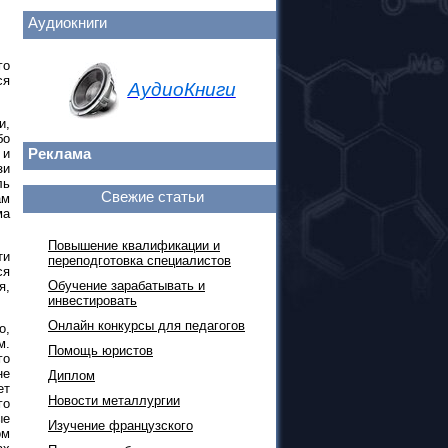
Аудиокниги
го
ся
АудиоКниги
и,
бо
Реклама
 и
зи
ль
Свежие статьи
ам
ма
Повышение квалификации и
ти
переподготовка специалистов
ся
Обучение зарабатывать и
я,
инвестировать
Онлайн конкурсы для педагогов
о,
м.
Помощь юристов
го
не
Диплом
ет
Новости металлургии
го
ые
Изучение французского
ом