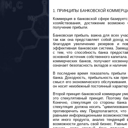
1. ПРИНЦИПЫ БАНКОВСКОЙ КОММЕРЦ
Коммерция в банковской сфере базируетс
хозяйствования, достижение возможно
получение прибыли.
Банковская прибыль важна для всех учас
так как она представляет собой доход 
благодаря увеличению резервов и по
эффективная банковская система. Заемщи
с тем, что способность банка предоста
основной источник собственного капитала
коммерческих банков, получают косвенну
означает безопасность вкладов и наличие 
В последнее время показатель прибыли 
банка. Доходность, прибыльность как прин
смысл его экономического обслуживания. 
он носит неизбежный постоянный характер
Второй принцип банковской коммерции уме
это спекулятивный принцип. Поэтому б
Конечно, спекуляция со стороны банка
спекуляция должна носить "цивилизованны
противоречить ему. Предполагается, чт
равными информационными возможностями 
или иного продукта, анализ тенденций 
возможности делать свой бизнес. Равные