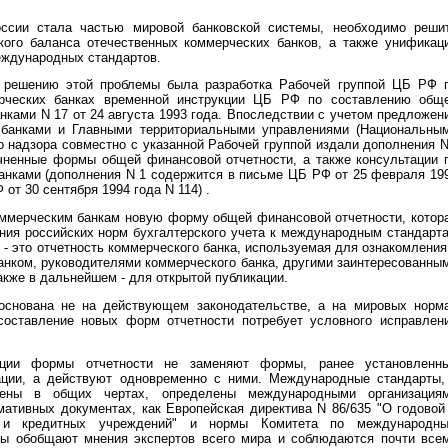
оссии стала частью мировой банковской системы, необходимо реши
кого баланса отечественных коммерческих банков, а также унификац
еждународных стандартов.
 решению этой проблемы была разработка Рабочей группой ЦБ РФ 
ерческих банках временной инструкции ЦБ РФ по составлению общ
ками N 17 от 24 августа 1993 года. Впоследствии с учетом предложен
 банками и Главными территориальными управлениями (Национальны
о надзора совместно с указанной Рабочей группой издали дополнения 
очненные формы общей финансовой отчетности, а также консультации 
анками (дополнения N 1 содержится в письме ЦБ РФ от 25 февраля 19
от 30 сентября 1994 года N 114) .
оммерческим банкам новую форму общей финансовой отчетности, котор
ния российских норм бухгалтерского учета к международным стандарт
 - это отчетность коммерческого банка, используемая для ознакомления
анком, руководителями коммерческого банка, другими заинтересованны
кже в дальнейшем - для открытой публикации.
основана не на действующем законодательстве, а на мировых норм
 составление новых форм отчетности потребует условного исправлен
кции формы отчетности не заменяют формы, ранее установленн
ции, а действуют одновременно с ними. Международные стандарты,
ены в общих чертах, определены международными организация
ативных документах, как Европейская директива N 86/635 "О годовой
ов и кредитных учреждений" и нормы Комитета по международн
ты обобщают мнения экспертов всего мира и соблюдаются почти все