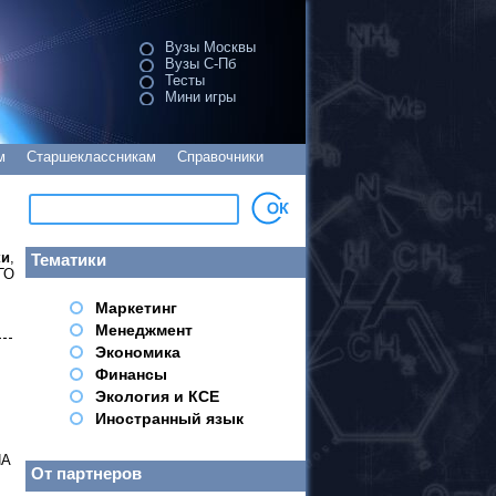
Вузы Москвы
Вузы С-Пб
Тесты
Мини игры
м
Старшеклассникам
Справочники
ки
,
Тематики
ГО
Маркетинг
Менеджмент
Экономика
Финансы
Экология и КСЕ
Иностранный язык
НА
От партнеров