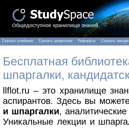
Общедоступное хранилище знаний
Скачать учебники
Скачать шпаргалки
Рефераты
Скачать лекции
Бесплатная библиотека
шпаргалки, кандидатс
llflot.ru – это хранилище зн
аспирантов. Здесь вы может
и шпаргалки
, аналитические
Уникальные лекции и шпарга