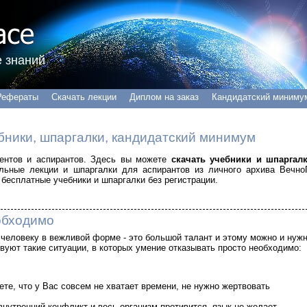
 знаний
Рефераты
Скачать лекции
Диплом на заказ
Кандидатский миниму
бники, шпаргалки, кандидатский минимум
удентов и аспирантов. Здесь вы можете
скачать учебники и шпаргал
альные лекции и шпаргалки для аспирантов из личного архива Вечно
бесплатные учебники и шпаргалки без регистрации.
еобходимо
 человеку в вежливой форме - это большой талант и этому можно и нуж
вуют такие ситуации, в которых умение отказывать просто необходимо:
ете, что у Вас совсем не хватает времени, не нужно жертвовать
 внутренний конфликт и весь организм противится, язык не желает