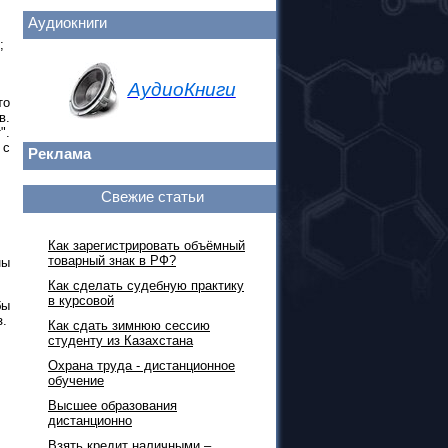
Аудиокниги
;
АудиоКниги
то
в.
".
 с
Реклама
Свежие статьи
Как зарегистрировать объёмный
товарный знак в РФ?
ны
Как сделать судебную практику
в курсовой
бы
з.
Как сдать зимнюю сессию
студенту из Казахстана
Охрана труда - дистанционное
обучение
Высшее образования
дистанционно
Взять кредит наличными –