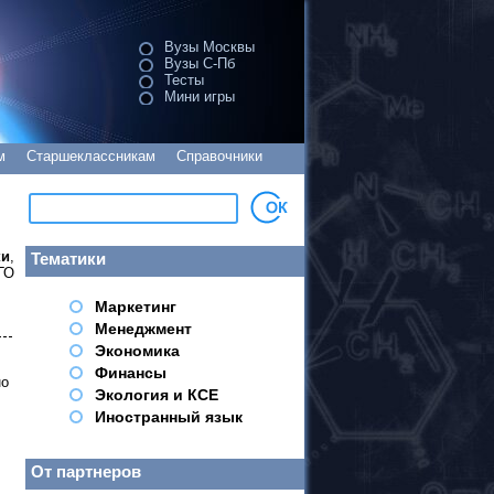
Вузы Москвы
Вузы С-Пб
Тесты
Мини игры
м
Старшеклассникам
Справочники
ки
,
Тематики
ГО
Маркетинг
Менеджмент
Экономика
Финансы
но
Экология и КСЕ
Иностранный язык
От партнеров