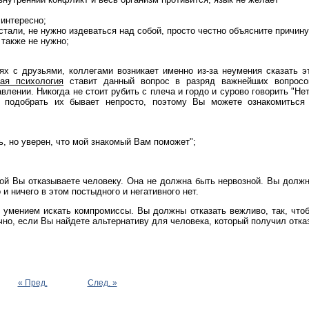
 интересно;
стали, не нужно издеваться над собой, просто честно объясните причину
 также не нужно;
х с друзьями, коллегами возникает именно из-за неумения сказать э
ая психология
ставит данный вопрос в разряд важнейших вопросо
лении. Никогда не стоит рубить с плеча и гордо и сурово говорить "Нет
 подобрать их бывает непросто, поэтому Вы можете ознакомиться
ь, но уверен, что мой знакомый Вам поможет";
рой Вы отказываете человеку. Она не должна быть нервозной. Вы долж
и ничего в этом постыдного и негативного нет.
с умением искать компромиссы. Вы должны отказать вежливо, так, что
чно, если Вы найдете альтернативу для человека, который получил отка
« Пред.
След. »