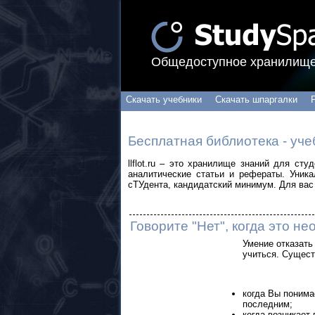
Общедоступное хранилище
Скачать учебники
Скачать шпаргалки
Бесплатная библиотека - уче
llflot.ru – это хранилище знаний для ст
аналитические статьи и рефераты. Уник
сТУдента, кандидатский минимум. Для вас 
Говорите "Нет", когда это н
Умение отказать
учиться. Сущест
когда Вы понима
последним;
когда возникает