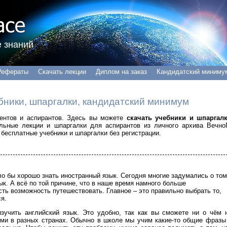
 знаний
Рефераты
Скачать лекции
Диплом на заказ
Кандидатский миниму
бники, шпаргалки, кандидатский минимум
удентов и аспирантов. Здесь вы можете
скачать учебники и шпаргал
альные лекции и шпаргалки для аспирантов из личного архива Вечно
бесплатные учебники и шпаргалки без регистрации.
ло бы хорошо знать иностранный язык. Сегодня многие задумались о том
к. А всё по той причине, что в наше время намного больше
сть возможность путешествовать. Главное – это правильно выбрать то,
ся.
учить английский язык. Это удобно, так как вы сможете ни о чём 
ьми в разных странах. Обычно в школе мы учим какие-то общие фразы