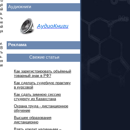
то
щё
Аудиокниги
ый
а.
ть
ее
АудиоКниги
ый
да
м.
Реклама
 В
ть
ь.
Свежие статьи
ля
ше
Как зарегистрировать объёмный
товарный знак в РФ?
Как сделать судебную практику
в курсовой
Как сдать зимнюю сессию
студенту из Казахстана
Охрана труда - дистанционное
обучение
Высшее образования
дистанционно
Взять кредит наличными –