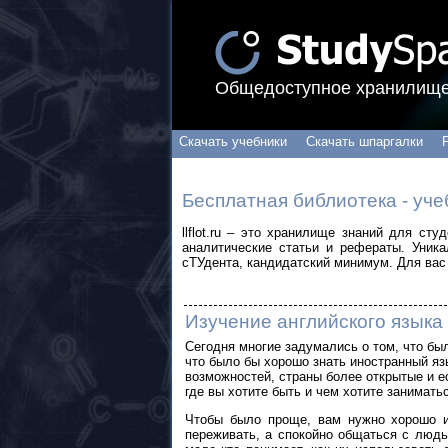
Общедоступное хранилище
Скачать учебники
Скачать шпаргалки
Бесплатная библиотека - уче
llflot.ru – это хранилище знаний для ст
аналитические статьи и рефераты. Уник
сТУдента, кандидатский минимум. Для вас 
Изучение английского языка
Сегодня многие задумались о том, что бы
что было бы хорошо знать иностранный язы
возможностей, страны более открытые и е
где вы хотите быть и чем хотите занимать
Чтобы было проще, вам нужно хорошо из
переживать, а спокойно общаться с люд