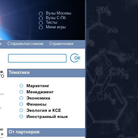
Вузы Москвы
Вузы С-Пб
Тесты
Мини игры
м
Старшеклассникам
Справочники
ки
,
Тематики
ГО
Маркетинг
Менеджмент
Экономика
Финансы
,
Экология и КСЕ
Иностранный язык
не
От партнеров
 и