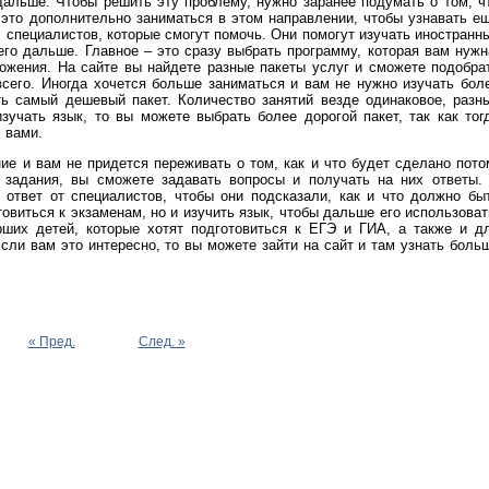
дальше. Чтобы решить эту проблему, нужно заранее подумать о том, ч
 это дополнительно заниматься в этом направлении, чтобы узнавать е
 специалистов, которые смогут помочь. Они помогут изучать иностранн
его дальше. Главное – это сразу выбрать программу, которая вам нужн
ожения. На сайте вы найдете разные пакеты услуг и сможете подобра
всего. Иногда хочется больше заниматься и вам не нужно изучать бол
ть самый дешевый пакет. Количество занятий везде одинаковое, разн
зучать язык, то вы можете выбрать более дорогой пакет, так как тог
 вами.
е и вам не придется переживать о том, как и что будет сделано пото
 задания, вы сможете задавать вопросы и получать на них ответы.
 ответ от специалистов, чтобы они подсказали, как и что должно бы
овиться к экзаменам, но и изучить язык, чтобы дальше его использоват
ших детей, которые хотят подготовиться к ЕГЭ и ГИА, а также и д
Если вам это интересно, то вы можете зайти на сайт и там узнать боль
« Пред.
След. »