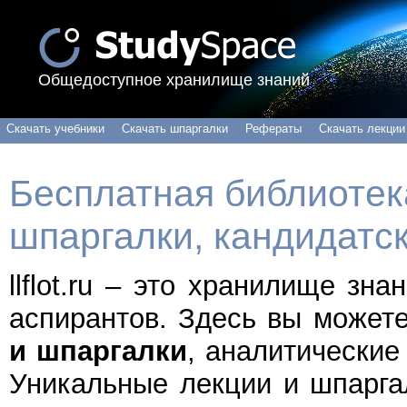
Общедоступное хранилище знаний
Скачать учебники
Скачать шпаргалки
Рефераты
Скачать лекции
Бесплатная библиотека
шпаргалки, кандидатс
llflot.ru – это хранилище зн
аспирантов. Здесь вы может
и шпаргалки
, аналитические
Уникальные лекции и шпарга