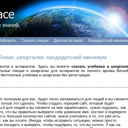
 знаний
Рефераты
Скачать лекции
Диплом на заказ
Кандидатский миниму
бники, шпаргалки, кандидатский минимум
удентов и аспирантов. Здесь вы можете
скачать учебники и шпаргал
альные лекции и шпаргалки для аспирантов из личного архива Вечно
бесплатные учебники и шпаргалки без регистрации.
ет полезным для вас, будет легко запоминаться для людей и вы сможет
 лучше это сделать.
Чтобы создать хороший сайт, который будет
ься для людей и вы сможете на нем зарабатывать, нужно подумать, как
го, что вы правильно выберете себе доменное имя, хостинг и подберете
сть большое количество сайтов, нужно учитывать и то, что уже есть
к, как вы хотите. Иногда, чтобы исправить ситуацию, можно просто
о посидеть и выбирать, чтобы подобрать то, что вы хотите. У нас на