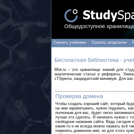
Общедоступное хранилище
Скачать учебники
Скачать шпаргалки
Бесплатная библиотека - уче
llflot.ru – это хранилище знаний для ст
аналитические статьи и рефераты. Уник
сТУдента, кандидатский минимум. Для вас 
Проверка домена
Чтобы создать хороший сайт, который буд
на нем зарабатывать, нужно подумать, как
полезным для вас, будет легко запоминат
лучше это сделать. И начинать нужно с то
свободное название сайта. Ведь сегодня е
какие-то и не всегда можно назвать всё та
поменять доменное имя, но для этого нужн