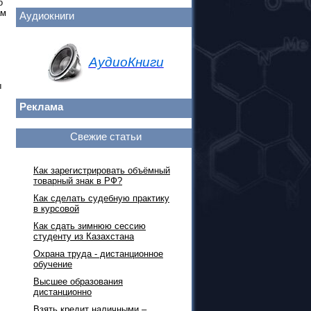
о
ам
Аудиокниги
АудиоКниги
ы
Реклама
Свежие статьи
Как зарегистрировать объёмный
товарный знак в РФ?
Как сделать судебную практику
в курсовой
Как сдать зимнюю сессию
студенту из Казахстана
Охрана труда - дистанционное
обучение
Высшее образования
дистанционно
Взять кредит наличными –