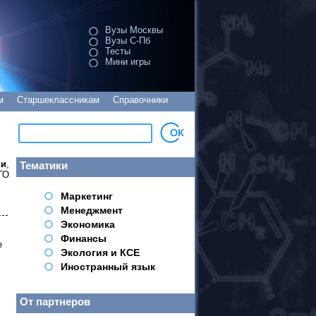
Вузы Москвы
Вузы С-Пб
Тесты
Мини игры
м
Старшеклассникам
Справочники
ки
,
Тематики
ГО
Маркетинг
Менеджмент
Экономика
Финансы
е
Экология и КСЕ
Иностранный язык
От партнеров