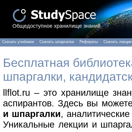
Общедоступное хранилище знаний
Скачать учебники
Скачать шпаргалки
Рефераты
Скачать лекции
Бесплатная библиотека
шпаргалки, кандидатс
llflot.ru – это хранилище зн
аспирантов. Здесь вы может
и шпаргалки
, аналитические
Уникальные лекции и шпарга