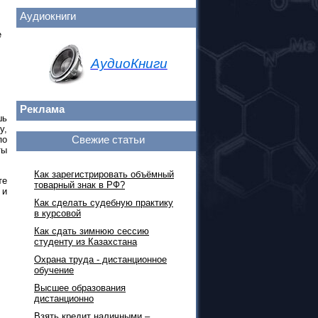
Аудиокниги
е
АудиоКниги
Реклама
шь
у,
Свежие статьи
по
ты
Как зарегистрировать объёмный
те
товарный знак в РФ?
 и
Как сделать судебную практику
в курсовой
Как сдать зимнюю сессию
студенту из Казахстана
Охрана труда - дистанционное
обучение
Высшее образования
дистанционно
Взять кредит наличными –