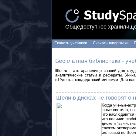
Общедоступное хранилище
Скачать учебники
Скачать шпаргалки
Бесплатная библиотека - уче
llflot.ru – это хранилище знаний для ст
аналитические статьи и рефераты. Уник
сТУдента, кандидатский минимум. Для вас 
Щели в дисках не говорят о 
Когда ученые-аст
юные светила, по
что наблюдаются в
что наличие любо
диске и "вычисти
свежем экспериме
иллюзией во Всел