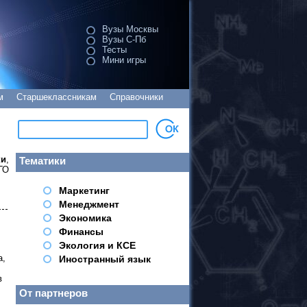
Вузы Москвы
Вузы С-Пб
Тесты
Мини игры
м
Старшеклассникам
Справочники
ки
,
Тематики
ГО
Маркетинг
Менеджмент
Экономика
Финансы
Экология и КСЕ
а,
Иностранный язык
в
От партнеров