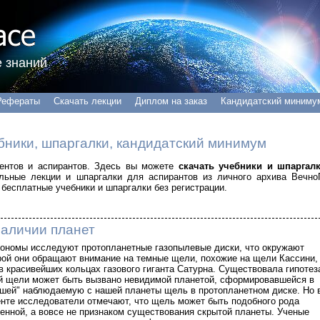
 знаний
Рефераты
Скачать лекции
Диплом на заказ
Кандидатский миниму
бники, шпаргалки, кандидатский минимум
удентов и аспирантов. Здесь вы можете
скачать учебники и шпаргал
альные лекции и шпаргалки для аспирантов из личного архива Вечно
бесплатные учебники и шпаргалки без регистрации.
наличии планет
рономы исследуют протопланетные газопылевые диски, что окружают
рой они обращают внимание на темные щели, похожие на щели Кассини,
 красивейших кольцах газового гиганта Сатурна. Существовала гипотез
й щели может быть вызвано невидимой планетой, сформировавшейся в
вшей" наблюдаемую с нашей планеты щель в протопланетном диске. Но 
нте исследователи отмечают, что щель может быть подобного рода
енной, а вовсе не признаком существования скрытой планеты. Ученые