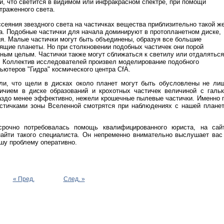
и, что светится в видимом или инфракрасном спектре, при помощи
траженного света.
ссеяния звездного света на частичках вещества приблизительно такой ж
ма. Подобные частички для начала доминируют в протопланетном диске,
я. Малые частички могут быть объединены, образуя все большие
оящие планеты. Но при столкновении подобных частичек они порой
иным целым. Частички также могут сближаться к светилу или отдаляться
ей. Коллектив исследователей произвел моделирование подобного
ьютеров "Гидра" космического центра CfA.
али, что щели в дисках около планет могут быть обусловлены не ли
чием в диске образований и крохотных частичек величиной с гальк
аздо менее эффективно, нежели крошечные пылевые частички. Именно 
стичками зоны Вселенной смотрятся при наблюдениях с нашей плане
очно потребовалась помощь квалифицированного юриста, на сай
айти такого специалиста. Он непременно внимательно выслушает вас
ашу проблему оперативно.
« Пред.
След. »