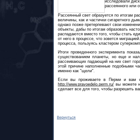
исследовали диск
рассеянного или о
Рассеянный свет образуется по итогам ра
величины, как и частички сигаретного ды
однако позже претерпевают свои изменени
объекты, дабы по итогам образовать наст
распадаются вместо того, чтобы стать ед
от него в процессе, что зовется миграци
процесса, пользуясь кластером суперкомп
Итоги проведенного эксперимента показ
существованием планеты, но еще и нали
рассеивающих падающий на них свет гор
этой причине наполненные подобными ча
именно как "щели".
Если вы проживаете в Перми и вам ср
http://www.pravoedelo.perm.ru/
вы можете н
сделает все для того, чтобы разрешить в
Вернуться