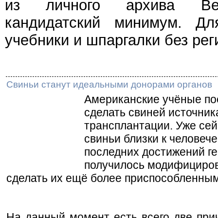
из личного архива Веч
кандидатский минимум. Дл
учебники и шпаргалки без рег
Свиньи станут идеальными донорами органов
Американские учёные п
сделать свиней источник
трансплантации. Уже сей
свиньи близки к человеч
последних достижений г
получилось модифицирова
сделать их ещё более приспособленным
На данный момент есть всего две пр