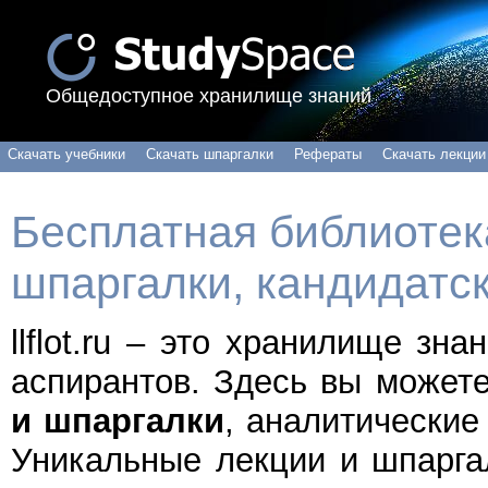
Общедоступное хранилище знаний
Скачать учебники
Скачать шпаргалки
Рефераты
Скачать лекции
Бесплатная библиотека
шпаргалки, кандидатс
llflot.ru – это хранилище зн
аспирантов. Здесь вы может
и шпаргалки
, аналитические
Уникальные лекции и шпарга