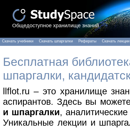
Общедоступное хранилище знаний
Скачать учебники
Скачать шпаргалки
Рефераты
Скачать лекции
Бесплатная библиотека
шпаргалки, кандидатс
llflot.ru – это хранилище зн
аспирантов. Здесь вы может
и шпаргалки
, аналитические
Уникальные лекции и шпарга