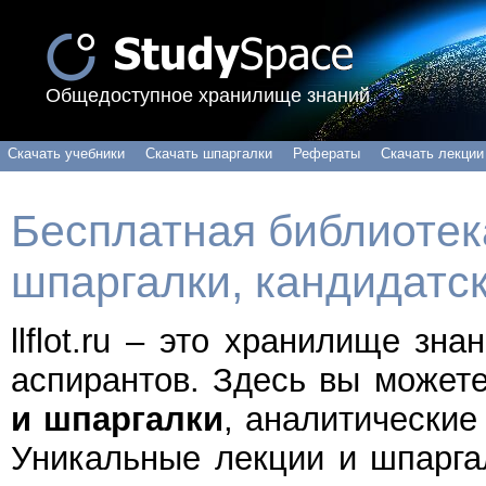
Общедоступное хранилище знаний
Скачать учебники
Скачать шпаргалки
Рефераты
Скачать лекции
Бесплатная библиотека
шпаргалки, кандидатс
llflot.ru – это хранилище зн
аспирантов. Здесь вы может
и шпаргалки
, аналитические
Уникальные лекции и шпарга