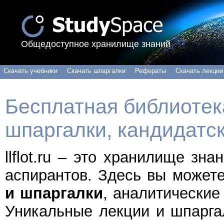
Общедоступное хранилище знаний
Скачать учебники
Скачать шпаргалки
Рефераты
Скачать лекции
Бесплатная библиотека
шпаргалки, кандидатс
llflot.ru – это хранилище зн
аспирантов. Здесь вы может
и шпаргалки
, аналитические
Уникальные лекции и шпарга