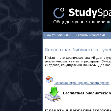
Общедоступное хранилище
Скачать учебники
Скачать шпаргалки
Бесплатная библиотека - уче
llflot.ru – это хранилище знаний для ст
аналитические статьи и рефераты. Уник
сТУдента, кандидатский минимум. Для вас 
Основная страница файлового архива
Бесплатная библиотека: 
Скачать шпаргалки Трудов