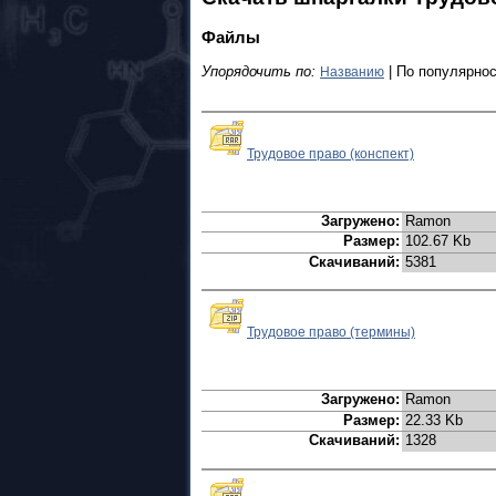
Файлы
Упорядочить по:
| По популярнос
Названию
Трудовое право (конспект)
Загружено:
Ramon
Размер:
102.67 Kb
Скачиваний:
5381
Трудовое право (термины)
Загружено:
Ramon
Размер:
22.33 Kb
Скачиваний:
1328