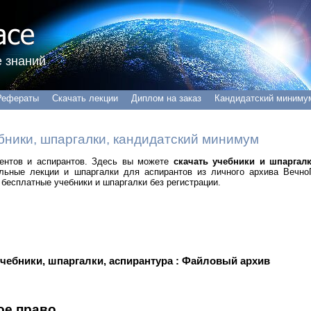
 знаний
Рефераты
Скачать лекции
Диплом на заказ
Кандидатский миниму
бники, шпаргалки, кандидатский минимум
удентов и аспирантов. Здесь вы можете
скачать учебники и шпаргал
альные лекции и шпаргалки для аспирантов из личного архива Вечно
бесплатные учебники и шпаргалки без регистрации.
учебники, шпаргалки, аспирантура : Файловый архив
ое право