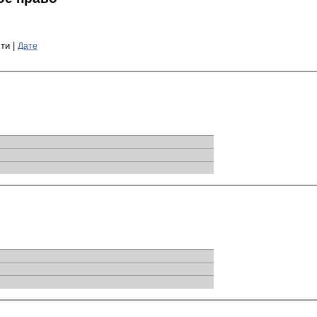
ти |
Дате