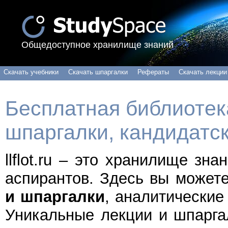
Общедоступное хранилище знаний
Скачать учебники
Скачать шпаргалки
Рефераты
Скачать лекции
Бесплатная библиотека
шпаргалки, кандидатс
llflot.ru – это хранилище зн
аспирантов. Здесь вы может
и шпаргалки
, аналитические
Уникальные лекции и шпарга