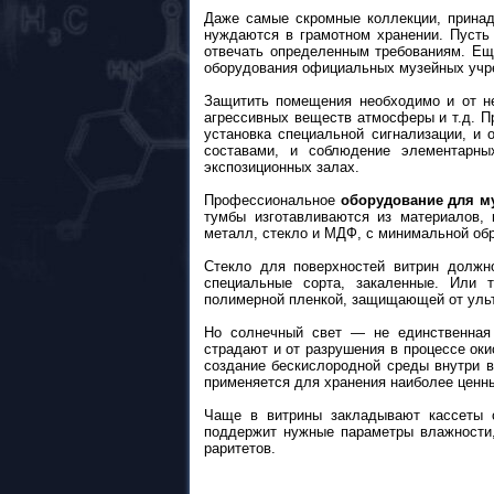
Даже самые скромные коллекции, принад
нуждаются в грамотном хранении. Пусть
отвечать определенным требованиям. Ещ
оборудования официальных музейных учр
Защитить помещения необходимо и от не
агрессивных веществ атмосферы и т.д. П
установка специальной сигнализации, и
составами, и соблюдение элементарны
экспозиционных залах.
Профессиональное
оборудование для м
тумбы изготавливаются из материалов, 
металл, стекло и МДФ, с минимальной об
Стекло для поверхностей витрин должно
специальные сорта, закаленные. Или т
полимерной пленкой, защищающей от уль
Но солнечный свет — не единственная
страдают и от разрушения в процессе оки
создание бескислородной среды внутри в
применяется для хранения наиболее ценн
Чаще в витрины закладывают кассеты с
поддержит нужные параметры влажности,
раритетов.