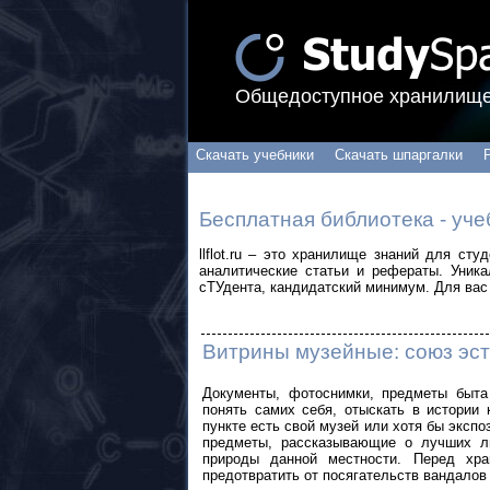
Общедоступное хранилище
Скачать учебники
Скачать шпаргалки
Бесплатная библиотека - уче
llflot.ru – это хранилище знаний для ст
аналитические статьи и рефераты. Уник
сТУдента, кандидатский минимум. Для вас 
Витрины музейные: союз эс
Документы, фотоснимки, предметы быта
понять самих себя, отыскать в истории
пункте есть свой музей или хотя бы эксп
предметы, рассказывающие о лучших лю
природы данной местности. Перед хра
предотвратить от посягательств вандалов