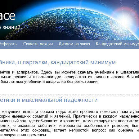
 знаний
Рефераты
Скачать лекции
Диплом на заказ
Кандидатский миниму
бники, шпаргалки, кандидатский минимум
удентов и аспирантов. Здесь вы можете
скачать учебники и шпаргал
альные лекции и шпаргалки для аспирантов из личного архива Вечно
бесплатные учебники и шпаргалки без регистрации.
тетики и максимальной надежности
 минувших веков и совсем недалекого прошлого помогают нам луч
 корни нынешних событий и явлений. Практически в каждом населенн
озиционный зал, где собираются и хранятся, демонстрируются посетител
дях, о знаковых событиях, интересных особенностях ремесел, быт
нителями этих сокровищ встает непростой вопрос: как сберечь и
 и разрушения временем.