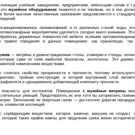
лежащие учебным заведениям, предприятиям, небольшим селам и т.д
 это
музейное оборудование
окажется и не типовым, но и оно долж
е более высокие качественные требования предъявляются к стандарт
еждений.
санкционированных проникновений, и от различных стихий: воды, огн
ротивопожарным мероприятиям уделяется сегодня много внимания. Это
 обработка деревянных поверхностей мебели особыми противопожарны
х правил поведения в данных помещениях: как хранилищах, так
узеев
— витрины и демонстрационные столы, этажерки и стенды, полки
которые сами по себе наиболее безопасны, экологичны. Это дерево
работкой химическими веществами.
 сочетать свойства прозрачности и прочности, поэтому используют
риплекс: тройная конструкция, в которой внутренний слой являет
трафиолета и одновременно добавляющей композиту прочности.
 опасность для экспонатов. Помещенные в
музейные витрины
вещ
слительных реакций. Предотвратить их или хотя бы затормозить помож
итрин. Заполнение их инертным газом — достаточно дорогая процедур
ых элементов коллекций.
 сорбирующим веществом, которое, конечно, вакуума не создаст, 
 которые также крайне важны для продления срока жизни историческ