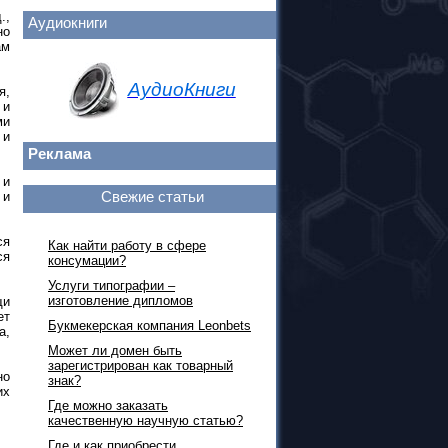
.,
Аудиокниги
но
ам
АудиоКниги
я,
 и
ми
 и
Реклама
 и
Свежие статьи
 и
ся
Как найти работу в сфере
ся
консумации?
Услуги типографии –
изготовление дипломов
и
ет
Букмекерская компания Leonbets
а,
Может ли домен быть
зарегистрирован как товарный
но
знак?
их
Где можно заказать
качественную научную статью?
Где и как приобрести