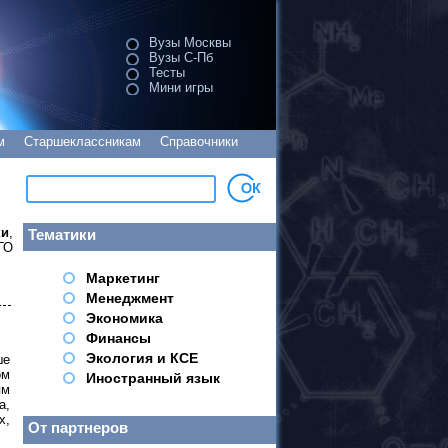
Вузы Москвы
Вузы С-Пб
Тесты
Мини игры
м
Старшеклассникам
Справочники
ки
,
Тематики
ГО
Маркетинг
Менеджмент
Экономика
Финансы
Экология и КСЕ
ше
ом
Иностранный язык
ям
а,
х,
От партнеров