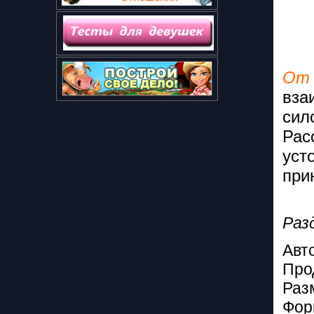
От
вза
сил
Ра
уст
при
Раз
Авт
Про
Раз
Фор