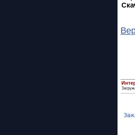
Ска
Вер
Интер
Загруж