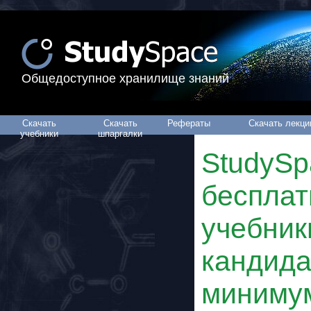
Общедоступное хранилище знаний
Скачать
Скачать
Рефераты
Скачать лекци
учебники
шпаргалки
StudySp
беспла
учебник
кандида
миниму