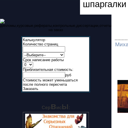
шпаргалки 
Калькулятор
Миха
Количество страниц
Срок написание работы
Приблизительная стоимость:
руб
Стоимость может уменьшаться
после полного пересчета
Заказать
в
Ы
Сер
ис
: