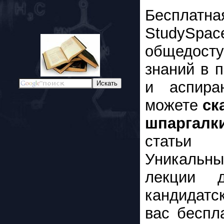
Бесплат
StudyS
общедост
знаний в 
и аспира
можете
ск
шпаргалк
статьи
Уникальн
лекции д
кандидатс
вас беспл