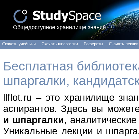
Общедоступное хранилище знаний
Скачать учебники
Скачать шпаргалки
Рефераты
Скачать лекции
Бесплатная библиотека
шпаргалки, кандидатс
llflot.ru – это хранилище зн
аспирантов. Здесь вы может
и шпаргалки
, аналитические
Уникальные лекции и шпарга