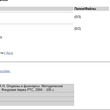
Папки/Файлы
(0/3)
(0/2)
у.
ти |
Дате
особие.
А.Н. Опционы и фьючерсы. Методическое
: Фондовая биржа РТС, 2004. - 105 с.