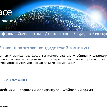
 знаний
Рефераты
Скачать лекции
Диплом на заказ
Кандидатский миниму
бники, шпаргалки, кандидатский минимум
удентов и аспирантов. Здесь вы можете
скачать учебники и шпаргал
альные лекции и шпаргалки для аспирантов из личного архива Вечно
бесплатные учебники и шпаргалки без регистрации.
Скачать учебники
учебники, шпаргалки, аспирантура : Файловый архив
ники