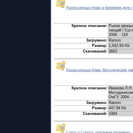
Рынок ценных бумаг и биржевое дело: 
Краткое описание:
Рынок ценных
лекций / Сос
2006. - 119
Загружено:
Ramon
Размер:
1,542.93 Kb
Скачиваний:
3663
Рынок ценных бумаг: Методические ука
Краткое описание:
Иванова Л.Н.
Методические
ОмГУ, 2004. -
Загружено:
Ramon
Размер:
447.94 Kb
Скачиваний:
1084
Сорос о Соросе: опережая перемены.