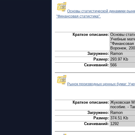
Основы статистической динамики рынк
"Финансовая статистика".
Краткое описание:
Основы стати
Учебные мате
"Финансовая 
Воронеж, 2000
Загружено:
Ramon
Размер:
293.97 Kb
Скачиваний:
566
Рынок производных ценных бумаг: Уче
Краткое описание:
Жуковская М.
пособие. - Та
Загружено:
Ramon
Размер:
374.51 Kb
Скачиваний:
1292