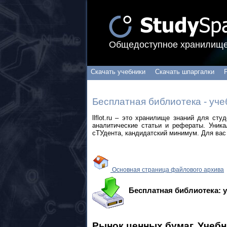
Общедоступное хранилище
Скачать учебники
Скачать шпаргалки
Бесплатная библиотека - уче
llflot.ru – это хранилище знаний для ст
аналитические статьи и рефераты. Уник
сТУдента, кандидатский минимум. Для вас 
Основная страница файлового архива
Бесплатная библиотека: 
Рынок ценных бумаг. Учеб