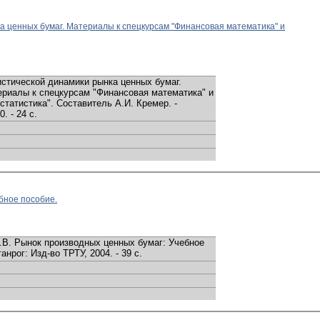
а ценных бумаг. Материалы к спецкурсам "Финансовая математика" и
стической динамики рынка ценных бумаг.
риалы к спецкурсам "Финансовая математика" и
статистика". Составитель А.И. Кремер. -
. - 24 с.
бное пособие.
В. Рынок производных ценных бумаг: Учебное
ганрог: Изд-во ТРТУ, 2004. - 39 с.