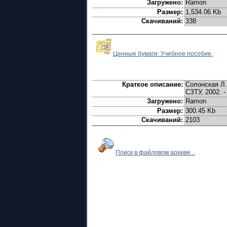
Загружено:
Ramon
Размер:
1,534.06 Kb
Скачиваний:
338
Ценные бумаги: Учебное пособие.
Краткое описание:
Солонская Л.
СЗТУ, 2002. -
Загружено:
Ramon
Размер:
300.45 Kb
Скачиваний:
2103
Поиск в файловом архиве...