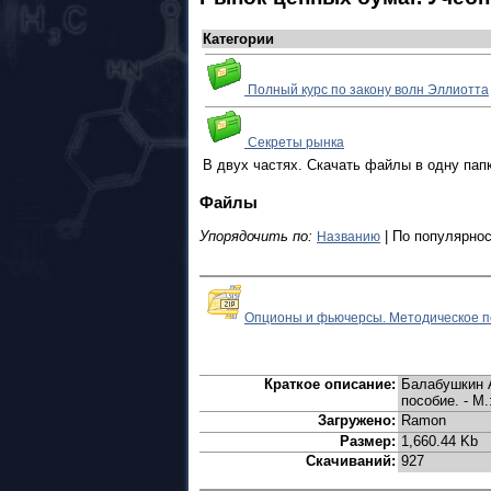
Категории
Полный курс по закону волн Эллиотта
Секреты рынка
В двух частях. Скачать файлы в одну папк
Файлы
Упорядочить по:
| По популярнос
Названию
Опционы и фьючерсы. Методическое п
Краткое описание:
Балабушкин 
пособие. - М.
Загружено:
Ramon
Размер:
1,660.44 Kb
Скачиваний:
927