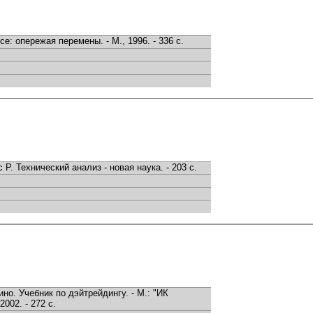
е: опережая перемены. - М., 1996. - 336 с.
Р. Технический анализ - новая наука. - 203 с.
но. Учебник по дэйтрейдингу. - М.: "ИК
2002. - 272 с.