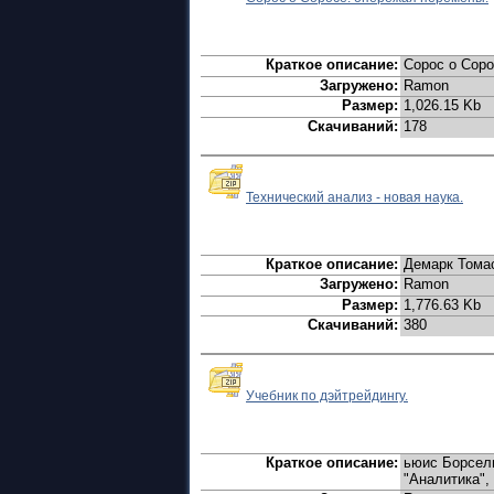
Краткое описание:
Сорос о Сорос
Загружено:
Ramon
Размер:
1,026.15 Kb
Скачиваний:
178
Технический анализ - новая наука.
Краткое описание:
Демарк Томас 
Загружено:
Ramon
Размер:
1,776.63 Kb
Скачиваний:
380
Учебник по дэйтрейдингу.
Краткое описание:
ьюис Борсели
"Аналитика", 