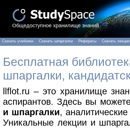
Общедоступное хранилище знаний
Скачать учебники
Скачать шпаргалки
Рефераты
Скачать лекции
Бесплатная библиотека
шпаргалки, кандидатс
llflot.ru – это хранилище зн
аспирантов. Здесь вы может
и шпаргалки
, аналитические
Уникальные лекции и шпарга