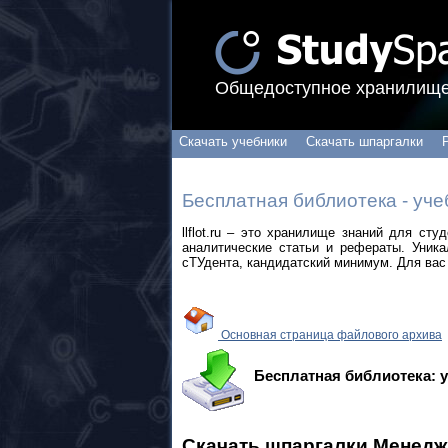
Общедоступное хранилище
Скачать учебники
Скачать шпаргалки
Бесплатная библиотека - уче
llflot.ru – это хранилище знаний для ст
аналитические статьи и рефераты. Уник
сТУдента, кандидатский минимум. Для вас 
Основная страница файлового архива
Бесплатная библиотека: 
Скачать шпаргалки Менедж