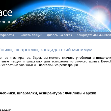
 знаний
Рефераты
Скачать лекции
Диплом на заказ
Кандидатский миниму
бники, шпаргалки, кандидатский минимум
удентов и аспирантов. Здесь вы можете
скачать учебники и шпаргал
альные лекции и шпаргалки для аспирантов из личного архива Вечно
бесплатные учебники и шпаргалки без регистрации.
учебники, шпаргалки, аспирантура : Файловый архив
мент