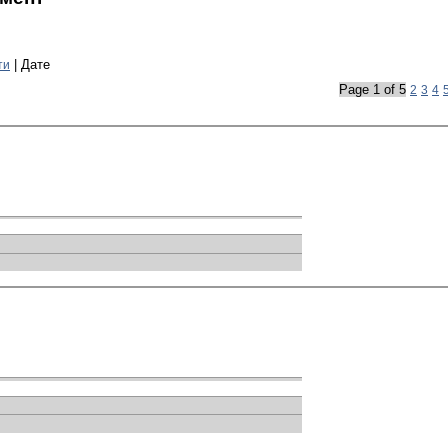
| Дате
ти
Page 1 of 5
2
3
4