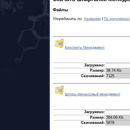
Файлы
Упорядочить по:
|
Названию
По популярнос
Конспекты Менеджмент
Загружено:
Размер:
38.74 Kb
Скачиваний:
7125
Шпоры финансовый менеджмент
Загружено:
Размер:
384.06 Kb
Скачиваний:
5878