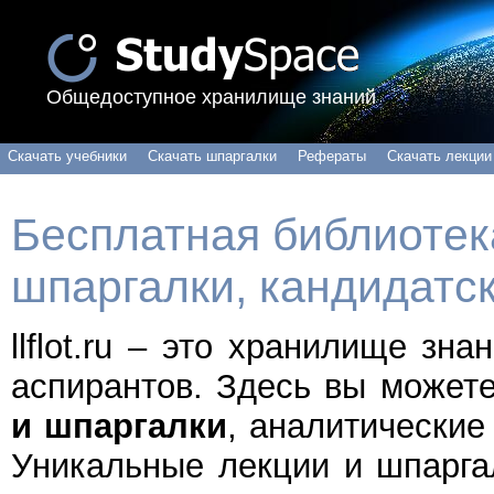
Общедоступное хранилище знаний
Скачать учебники
Скачать шпаргалки
Рефераты
Скачать лекции
Бесплатная библиотека
шпаргалки, кандидатс
llflot.ru – это хранилище зн
аспирантов. Здесь вы может
и шпаргалки
, аналитические
Уникальные лекции и шпарга