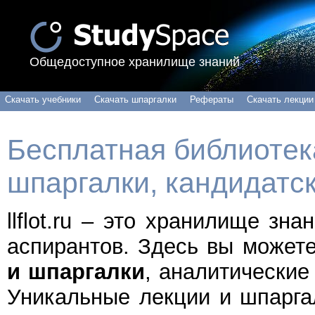
Общедоступное хранилище знаний
Скачать учебники
Скачать шпаргалки
Рефераты
Скачать лекции
Бесплатная библиотека
шпаргалки, кандидатс
llflot.ru – это хранилище зн
аспирантов. Здесь вы может
и шпаргалки
, аналитические
Уникальные лекции и шпарга