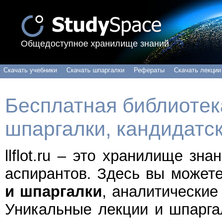
Общедоступное хранилище знаний
Скачать учебники
Скачать шпаргалки
Рефераты
Скачать лекции
Бесплатная библиотека
шпаргалки, кандидатс
llflot.ru – это хранилище зн
аспирантов. Здесь вы может
и шпаргалки
, аналитические
Уникальные лекции и шпарга