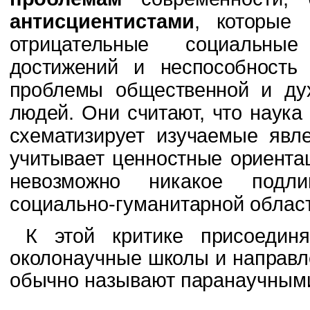
антисциентистами
,
которые 
отрицательные социальные
достижений и неспособность
проблемы обще­ственной и ду
людей. Они считают, что наука
схематизирует изучаемые явл
учитывает ценностные ориента
невозможно
никакое подл
социально-гуманитарной област
К этой критике присоедин
околонаучные школы и направл
обычно называют парана
учным