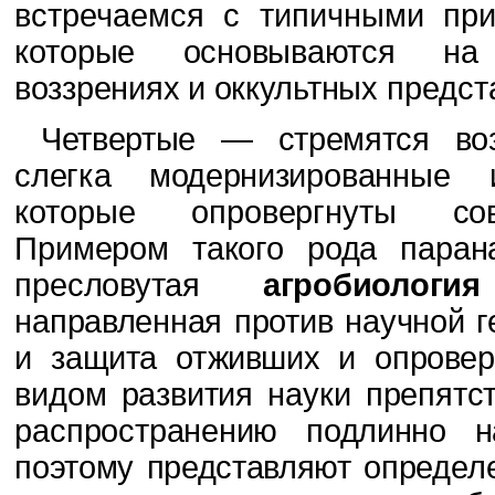
встречаемся с типичными при
кото­
рые основываются на 
воззрениях и оккультных
предст
Четвертые — стремятся во
слегка модернизи­
рованные 
которые опровергнуты сов
Примером такого рода паран
преслову­
тая
агробиолог
направленная против научной ге
и защита отживших и опровер
видом развития науки препятс
распростране­
нию подлинно н
поэтому представляют опреде­
л