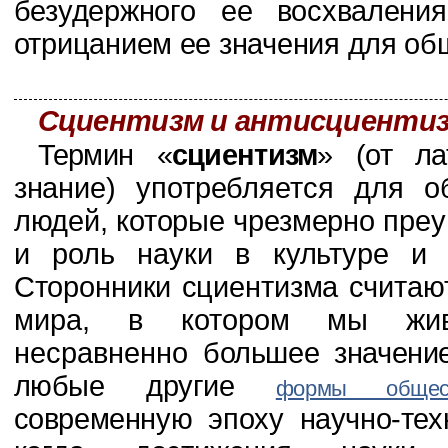
безудержного ее
восхвалени
отрицанием ее значения для об
Сциентизм и антисциенти
Термин «
сциентизм
» (от лат
знание) употребляется для о
людей, ко­торые чрезмерно пре
и роль науки в культуре и
Сторонники сциентизма считают,
мира, в котором мы жив
несравненно
большее значение
любые другие
формы общест
современную эпоху научно-тех