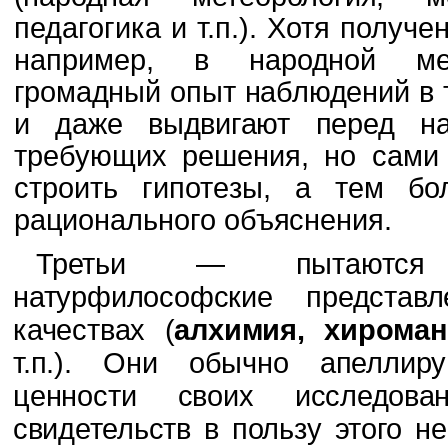
педагогика и т.п.). Хотя получ
например, в
народной ме
громадный опыт наблюдений в т
и даже выдвигают перед на
требующих решения, но сами 
строить гипоте­
зы, а тем бо
рационального объяснения.
Третьи — пытаются
натурфилософские представ
качествах (
алхимия, хироман
т.п.). Они обычно апеллир
ценности своих ис­
следова
свидетельств в пользу этого не