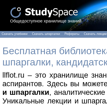
Общедоступное хранилище знаний
Скачать учебники
Скачать шпаргалки
Рефераты
Скачать лекции
Бесплатная библиотека
шпаргалки, кандидатс
llflot.ru – это хранилище зн
аспирантов. Здесь вы может
и шпаргалки
, аналитические
Уникальные лекции и шпарга