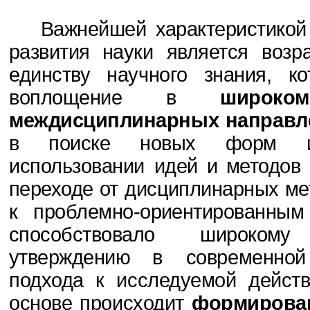
Важнейшей характеристикой 
развития
науки является возр
единству научного знания, к
воплощение в
широко
междисциплинарных направл
в поиске новых форм инт
использовании идей и
методов 
переходе от дисциплинарных ме
к проблемно-ориентированным
способствовало широко
утверждению
в современной
подхода к исследуемой дей­ств
основе происходит
формирова