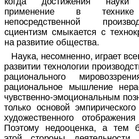
когда достижения науки
применение в технике
непосредственной произво
сциентизм
смыкается с технок
на развитие общества.
Наука, несомненно, играет вс
развитии тех­
нологии производс
рационального мировоззре­
рациональное мышление нера
чувственно-эмоциональным поз
только основой
эмпирического
художественного отображения
Поэтому недооценка, а тем б
этой
стороны деятельности