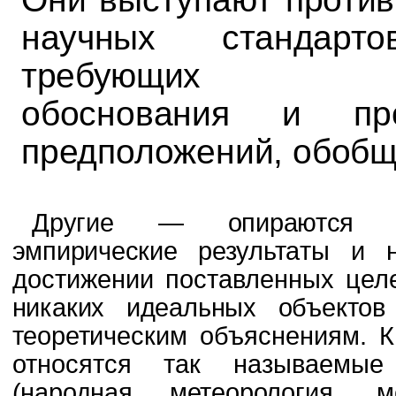
научных стандар
требующих р
обоснования и пр
предположений, обоб­
щ
Другие — опираются и
эмпирические результа­
ты и н
достижении поставленных цел
никаких идеальных объекто
теоретиче­
ским объяснениям. 
относятся так называе­
мы
(народная метеорология, м