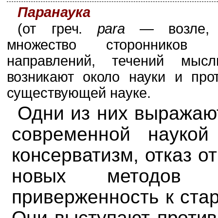
Паранаука
(от греч.
para
—
возле,
множество
сторонников 
направлений, течений мысли
возникают около науки и про
суще­
ствующей науке.
Одни из них выражаю
современной науко
консерватизм, отказ о
новых методов п
приверженность к ста
Они выступают
проти