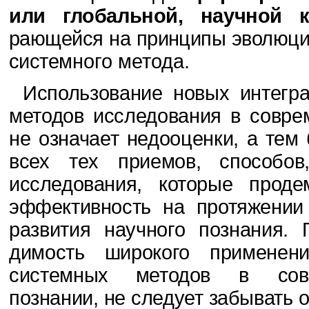
или глобальной, научной 
рающейся на принципы эволюции
систем­
ного метода.
Использование новых интегр
мето­дов исследования в совре
не означает недооценки, а тем
всех тех приемов,
способо
исследования, которые проде
эффективность на протяжении
развития научного познания. 
димость широкого применен
системных
методов в сов
познании, не следует забы­
вать 