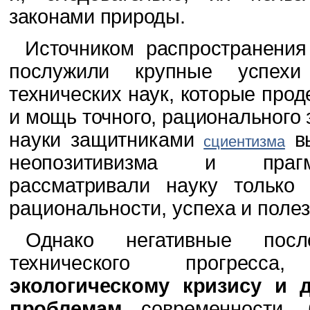
законами природы.
Источником распространения
послужили крупные успехи
технических наук, которые про­
и мощь точного, рационального 
науки защитниками
вы
сциентизма
неопозитивизма и прагм
рассматривали науку толь­
ко 
рациональности, успеха и полез
Однако негативные пос
технического прогрес­
экологическому кризису и 
проблемам
современности, 