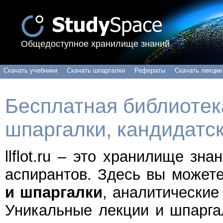
Общедоступное хранилище знаний
Скачать учебники
Скачать шпаргалки
Рефераты
Скачать лекции
Бесплатная библиотека
шпаргалки, кандидатс
llflot.ru – это хранилище зн
аспирантов. Здесь вы может
и шпаргалки
, аналитические
Уникальные лекции и шпарга