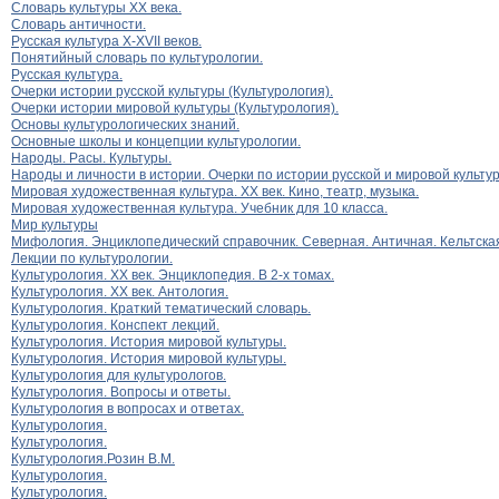
Словарь культуры XX века.
Словарь античности.
Русская культура X-XVII веков.
Понятийный словарь по культурологии.
Русская культура.
Очерки истории русской культуры (Культурология).
Очерки истории мировой культуры (Культурология).
Основы культурологических знаний.
Основные школы и концепции культурологии.
Народы. Расы. Культуры.
Народы и личности в истории. Очерки по истории русской и мировой культур.
Мировая художественная культура. ХХ век. Кино, театр, музыка.
Мировая художественная культура. Учебник для 10 класса.
Мир культуры
Мифология. Энциклопедический справочник. Северная. Античная. Кельтска
Лекции по культурологии.
Культурология. XX век. Энциклопедия. В 2-х томах.
Культурология. XX век. Антология.
Культурология. Краткий тематический словарь.
Культурология. Конспект лекций.
Культурология. История мировой культуры.
Культурология. История мировой культуры.
Культурология для культурологов.
Культурология. Вопросы и ответы.
Культурология в вопросах и ответах.
Культурология.
Культурология.
Культурология.Розин В.М.
Культурология.
Культурология.