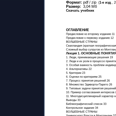
Формат:
pdf / zip
(
1-е изд
., 
Размер:
3
,
04
Мб
Скачать учебник
ОГЛАВЛЕНИЕ
Предисловие ко второму изданию 11
Предисловие к первому изданию 12
ВОЛШЕБНЫЕ СТРАНЫ
Свапландия (краткая географическая
Сложный выбор супругов из Монтлан
Лекция 1. ОСНОВНЫЕ ПОНЯТИ
1. Люди, принимающие решения 19
2. Люди и их роли в процессе принят
3. Особая важность проблем индиви
4. Альтернативы 22
5. Критерии 23
6. Оценки по критериям 25
7. Процесс принятия решений 26
8. Множество Эджворта-Парето 26
9. Типовые задачи принятия решений.
10. Пример согласования интересов 
11. Многодисциплинарный характер н
Выводы 33
Библиографический список 33
Контрольное задание 34
ВОЛШЕБНЫЕ СТРАНЫ
Университет Власти в Монтландии 37