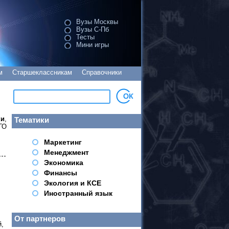
Вузы Москвы
Вузы С-Пб
Тесты
Мини игры
м
Старшеклассникам
Справочники
ки
,
Тематики
ГО
Маркетинг
Менеджмент
Экономика
Финансы
Экология и КСЕ
Иностранный язык
От партнеров
й,