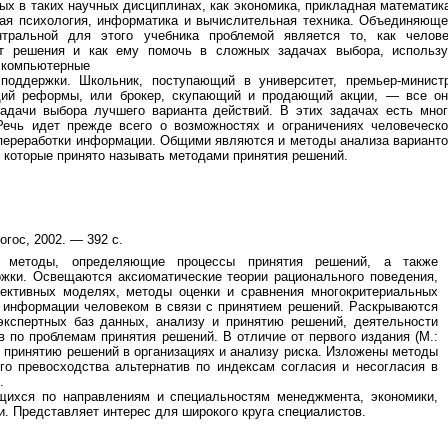
ых в таких научных дисциплинах, как экономика, прикладная математик
ная психология, информатика и вычислительная техника. Объединяющ
тральной для этого учебника проблемой является то, как челове
т решения и как ему помочь в сложных задачах выбора, использу
 компьютерные
поддержки. Школьник, поступающий в университет, премьер-министр
ий реформы, или брокер, скупающий и продающий акции, — все он
адачи выбора лучшего варианта действий. В этих задачах есть мног
Речь идет прежде всего о возможностях и ограничениях человеческо
переработки информации. Общими являются и методы анализа вариант
, которые принято называть методами принятия решений.
Логос, 2002. — 392 с.
и методы, определяющие процессы принятия решений, а также
ржки. Освещаются аксиоматические теории рационального поведения,
ективных моделях, методы оценки и сравнения многокритериальных
и информации человеком в связи с принятием решений. Раскрываются
кспертных баз данных, анализу и принятию решений, деятельности
 по проблемам принятия решений. В отличие от первого издания (М.:
по принятию решений в организациях и анализу риска. Изложены методы
го превосходства альтернатив по индексам согласия и несогласия в
.
щихся по направлениям и специальностям менеджмента, экономики,
. Представляет интерес для широкого круга специалистов.