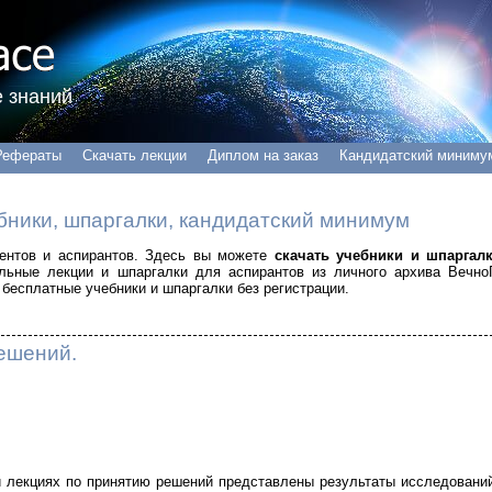
 знаний
Рефераты
Скачать лекции
Диплом на заказ
Кандидатский миниму
бники, шпаргалки, кандидатский минимум
удентов и аспирантов. Здесь вы можете
скачать учебники и шпаргал
альные лекции и шпаргалки для аспирантов из личного архива Вечно
бесплатные учебники и шпаргалки без регистрации.
ешений.
и лекциях по принятию решений представлены результаты исследовани