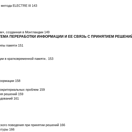
 метода ELECTRE III 143
м», созданная в Монтландии 149
СТЕМА ПЕРЕРАБОТКИ ИНФОРМАЦИИ И ЕЕ СВЯЗЬ С ПРИНЯТИЕМ РЕШЕНИ
ипы памяти 151
ии в кратковременной памяти.. 153
нформации 158
гокритериальных проблем 159
ия решений 159
едований 161
ского поведения при принятии решений 166
ктуры 166