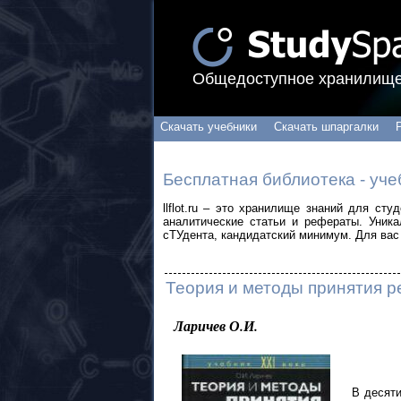
Общедоступное хранилище
Скачать учебники
Скачать шпаргалки
Бесплатная библиотека - уче
llflot.ru – это хранилище знаний для ст
аналитические статьи и рефераты. Уник
сТУдента, кандидатский минимум. Для вас 
Теория и методы принятия р
Ларичев О.И.
В десят