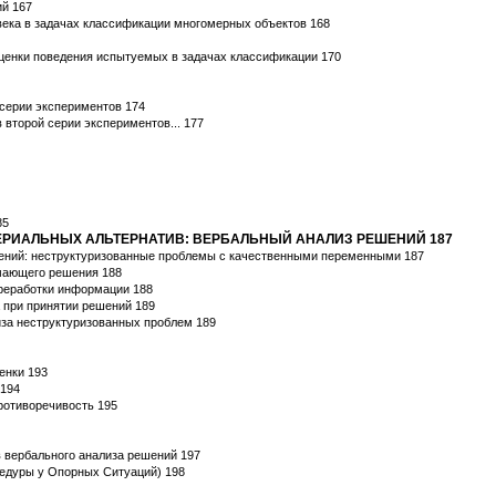
ий 167
века в задачах классификации многомерных объектов 168
оценки поведения испытуемых в задачах классификации 170
 серии экспериментов 174
в второй серии экспериментов... 177
85
ТЕРИАЛЬНЫХ АЛЬТЕРНАТИВ: ВЕРБАЛЬНЫЙ АНАЛИЗ РЕШЕНИЙ 187
шений: неструктуризованные проблемы с качественными переменными 187
имающего решения 188
ереработки информации 188
 при принятии решений 189
иза неструктуризованных проблем 189
енки 193
 194
ротиворечивость 195
 вербального анализа решений 197
едуры у Опорных Ситуаций) 198