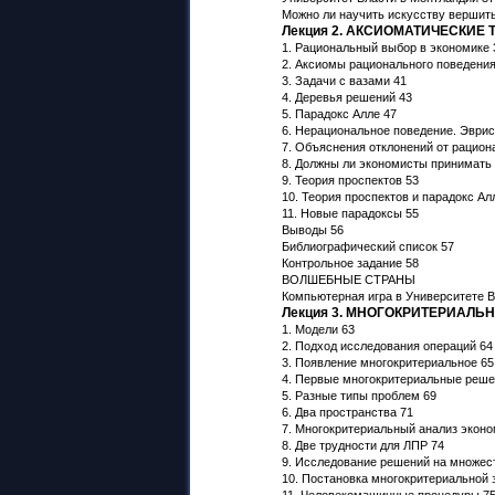
Можно ли научить искусству вершит
Лекция 2. АКСИОМАТИЧЕСКИЕ
1. Рациональный выбор в экономике 
2. Аксиомы рационального поведения
3. Задачи с вазами 41
4. Деревья решений 43
5. Парадокс Алле 47
6. Нерациональное поведение. Эврис
7. Объяснения отклонений от рацион
8. Должны ли экономисты принимать 
9. Теория проспектов 53
10. Теория проспектов и парадокс Ал
11. Новые парадоксы 55
Выводы 56
Библиографический список 57
Контрольное задание 58
ВОЛШЕБНЫЕ СТРАНЫ
Компьютерная игра в Университете В
Лекция 3. МНОГОКРИТЕРИАЛ
1. Модели 63
2. Подход исследования операций 64
3. Появление многокритериальное 65
4. Первые многокритериальные решен
5. Разные типы проблем 69
6. Два пространства 71
7. Многокритериальный анализ эконо
8. Две трудности для ЛПР 74
9. Исследование решений на множес
10. Постановка многокритериальной 
11. Человекомашинные процедуры 7