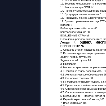
12. Весовые коэффициенты важности
13. Классификация ЧМП 77
14. Прямые человекомашинные проц
15. Процедуры оценки векторов ."..... 
16. Процедуры поиска удовлетворите
17. Пример применения метода STEM
Выводы 87
Библиографический список 88
Контрольное задание 88
ВОЛШЕБНЫЕ СТРАНЫ
Обращение ректора Университета Вл
Лекция 4. ОЦЕНКА МНОГО
ПОЛЕЗНОСТИ 92
1. Снова об этапах процесса принят
2. Различные группы задач принятия
Задачи первой группы 93
Задачи второй группы 93
3. Пример 94
4. Многокритериальная теория полез
4.1 Основные этапы подхода MAUT 
4.2. Аксиоматическое обоснование 9
4.3. Основные теоремы 98
4.4. Построение однокритериальных 
4.5. Проверка условий независимост
4.6. Определение весовых коэффици
4.7. Определение полезности альтер
5. Метод SMART — простой метод мн
6. Первый эвристический метод 105
7. Веса критериев 106