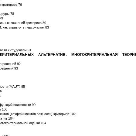
 критериев 76
едуры 78
79
льных значений критериев 80
: как управлять персоналом 83
асти к студентам 91
КРИТЕРИАЛЬНЫХ АЛЬТЕРНАТИВ: МНОГОКРИТЕРИАЛЬНАЯ ТЕОРИ
ия решений 92
 решений 93
ности (MAUT) 95
96
6
функций полезности 99
и 100
ентов (коэффициентов важности) критериев 102
натив 104
огокритериальной оценки 104