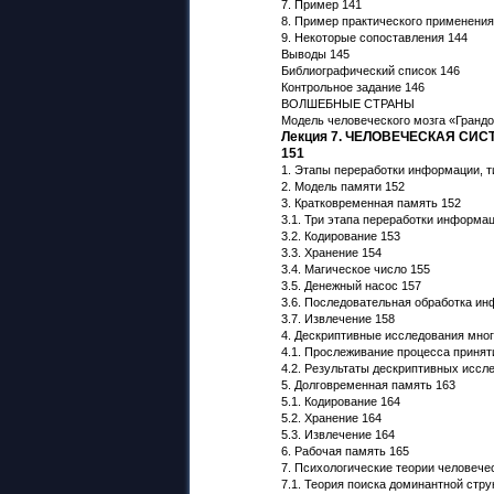
7. Пример 141
8. Пример практического применения
9. Некоторые сопоставления 144
Выводы 145
Библиографический список 146
Контрольное задание 146
ВОЛШЕБНЫЕ СТРАНЫ
Модель человеческого мозга «Грандо
Лекция 7. ЧЕЛОВЕЧЕСКАЯ СИ
151
1. Этапы переработки информации, т
2. Модель памяти 152
3. Кратковременная память 152
3.1. Три этапа переработки информац
3.2. Кодирование 153
3.3. Хранение 154
3.4. Магическое число 155
3.5. Денежный насос 157
3.6. Последовательная обработка и
3.7. Извлечение 158
4. Дескриптивные исследования мно
4.1. Прослеживание процесса принят
4.2. Результаты дескриптивных иссл
5. Долговременная память 163
5.1. Кодирование 164
5.2. Хранение 164
5.3. Извлечение 164
6. Рабочая память 165
7. Психологические теории человече
7.1. Теория поиска доминантной стру