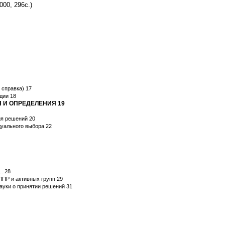
2000, 296с.)
 справка) 17
дии 18
Я И ОПРЕДЕЛЕНИЯ 19
ия решений 20
дуального выбора 22
. 28
ЛПР и активных групп 29
ауки о принятии решений 31