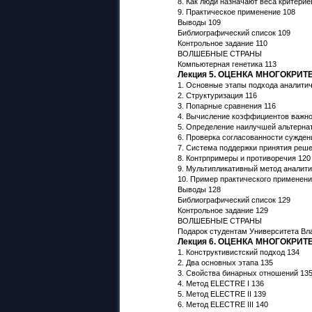
8. Как люди назначают веса критерие
9. Практическое применение 108
Выводы 109
Библиографический список 109
Контрольное задание 110
ВОЛШЕБНЫЕ СТРАНЫ
Компьютерная генетика 113
Лекция 5. ОЦЕНКА МНОГОКРИ
1. Основные этапы подхода аналитич
2. Структуризация 116
3. Попарные сравнения 116
4. Вычисление коэффициентов важно
5. Определение наилучшей альтерна
6. Проверка согласованности сужден
7. Система поддержки принятия реше
8. Контрпримеры и противоречия 120
9. Мультипликативный метод аналити
10. Пример практического применен
Выводы 128
Библиографический список 129
Контрольное задание 129
ВОЛШЕБНЫЕ СТРАНЫ
Подарок студентам Университета Вл
Лекция 6. ОЦЕНКА МНОГОКРИ
1. Конструктивистский подход 134
2. Два основных этапа 135
3. Свойства бинарных отношений 13
4. Метод ELECTRE I 136
5. Метод ELECTRE II 139
6. Метод ELECTRE III 140