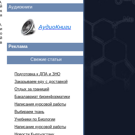
а,
ей
Аудиокниги
к
я
,
АудиоКниги
и
о
й
ов
Реклама
Свежие статьи
Подготовка к ДПА и ЗНО
Заказываем еду с доставкой
Отдых за границей
Бакалавриат биоинформатики
Написания курсовой работы
Выбираем ткань
Учебники по Биологии
Написание курсовой работы
Новости Кыргызстану