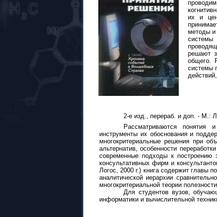
проводим
когнитив
их и цен
принимае
методы и
системы 
проводящ
решают з
общего. 
системы 
действий
2-е изд., перераб. и доп. - М.: 
Рассматриваются понятия 
инструменты их обоснования и подде
многокритериальные решения при объ
альтернатив, особенности переработк
современные подходы к построению э
консультативных фирм и консультантов
Логос, 2000 г.) книга содержит главы 
аналитической иерархии сравнительно
многокритериальной теории полезности
Для студентов вузов, обучаю
информатики и вычислительной техники