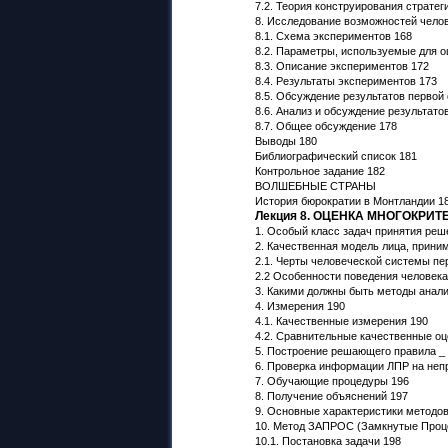
7.2. Теория конструирования стратег
8. Исследование возможностей чело
8.1. Схема экспериментов 168
8.2. Параметры, используемые для 
8.3. Описание экспериментов 172
8.4. Результаты экспериментов 173
8.5. Обсуждение результатов первой
8.6. Анализ и обсуждение результато
8.7. Общее обсуждение 178
Выводы 180
Библиографический список 181
Контрольное задание 182
ВОЛШЕБНЫЕ СТРАНЫ
История бюрократии в Монтландии 1
Лекция 8. ОЦЕНКА МНОГОКРИ
1. Особый класс задач принятия ре
2. Качественная модель лица, прин
2.1. Черты человеческой системы п
2.2 Особенности поведения человека
3. Какими должны быть методы анал
4. Измерения 190
4.1. Качественные измерения 190
4.2. Сравнительные качественные оц
5. Построение решающего правила _
6. Проверка информации ЛПР на неп
7. Обучающие процедуры 196
8. Получение объяснений 197
9. Основные характеристики методов
10. Метод ЗАПРОС (Замкнутые Проц
10.1. Постановка задачи 198