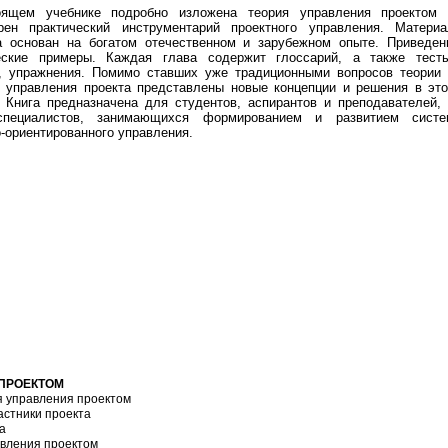
оящем учебнике подробно изложена теория управления проектом 
рен практический инструментарий проектного управления. Материа
а основан на богатом отечественном и зарубежном опыте. Приведен
еские примеры. Каждая глава содержит глоссарий, а также тесты
, упражнения. Помимо ставших уже традиционными вопросов теории 
и управления проекта представлены новые концепции и решения в эт
. Книга предназначена для студентов, аспирантов и преподавателей,
специалистов, занимающихся формированием и развитием систе
о-ориентированного управления.
 ПРОЕКТОМ
я управления проектом
астники проекта
а
авления проектом