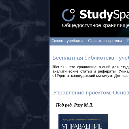
Общедоступное хранилище
Скачать учебники
Скачать шпаргалки
Бесплатная библиотека - уче
llflot.ru – это хранилище знаний для ст
аналитические статьи и рефераты. Уник
сТУдента, кандидатский минимум. Для вас 
Управление проектом. Основ
Под ред. Разу М.Л.