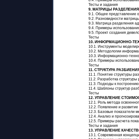
Тесты и задания
9. МАТРИЦЫ РАЗДЕЛЕНИ
9.1. Общее представление 
9.2. Разновидности матриц
9.3. Матрица разделения а
9.4. Примеры использовани
9.5. Проект создания девел
Тесты
10. ИНФОРМАЦИОННО-ТЕ
10.1. Инструменты моделир
10.2. Методологии информа
10.3. Информационно-техно
10.4. Примеры использован
Тесты
11. СТРУКТУРА РАЗБИЕНИ
11.1. Понятие структуры ра
11.2. Разработка структуры
11.3. Подходы к построению
11.4. Шаблоны структур раз
Тесты
12. УПРАВЛЕНИЕ СТОИМ
12.1. Роль метода освоенно
12.2. Появление и развити
12.3. Базовые показатели 
12.4. Анализ и прогнозиро
12.5. Примеры расчета пок
Тесты и задания
13. УПРАВЛЕНИЕ КАЧЕСТ
13.1. Современная концепц