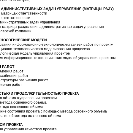
Я АДМИНИСТРАТИВНЫХ ЗАДАЧ УПРАВЛЕНИЯ (МАТРИЦЫ РАЗУ)
о матрицах ответственности
ы ответственности
дминистративных задач управления
я матрицы разделения административных задач управления
оперской компании
ХНОЛОГИЧЕСКИЕ МОДЕЛИ
ования информационно-технологических связей работ по проекту
ционно-технологического моделирования процессов
логическая модель управления проектом
ия информационно-технологических моделей управления проектом
Я РАБОТ
збиения работ
 разбиения работ
 структуры разбиения работ
биения работ
ОСТЬЮ И ПРОДОЛЖИТЕЛЬНОСТЬЮ ПРОЕКТА
го объема в управлении проектом
е метода освоенного объема
метода освоенного объема
вание состояния проекта с помощью метода освоенного объема
азателей метода освоенного объема
ВОМ ПРОЕКТА
ия управления качеством проекта