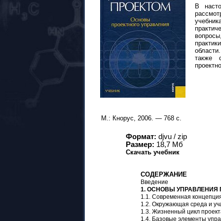
В наст
рассмот
учебник
практич
вопросы
практик
области
также 
проектн
М.: Кнорус, 2006. — 768 с.
Формат:
djvu / zip
Размер:
18,
7
Мб
Скачать учебник
СОДЕРЖАНИЕ
Введение
1. ОСНОВЫ УПРАВЛЕНИЯ
1.1. Современная концепци
1.2. Окружающая среда и уч
1.3. Жизненный цикл проект
1.4. Базовые элементы упр