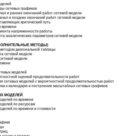
оделей
тры сетевых графиков
чал и ранних окончаний работ сетевой модели
ачал и поздних окончаний работ сетевой модели
ставляющих критический путь
в времени
циента напряженности работы
чета аналитических параметров сетевой модели
ОПОЛНИТЕЛЬНЫЕ МЕТОДЫ)
и методом диагональной таблицы
та сетевой модели
 сетевой модели
ремени
сетевых моделей
оятностной оценкой продолжительности работ
ия сетевых моделей с вероятностной продолжительностью работ
фика к календарю и построение масштабных сетевых графиков
ЫХ МОДЕЛЕЙ
моделей по времени
моделей по ресурсам
моделей по времени и стоимости
рафики
ицы
триц
я сетевых матриц