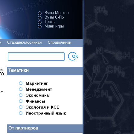
Вузы Москвы
Вузы С-Пб
Тесты
Мини игры
м
Старшеклассникам
Справочники
ки
,
Тематики
ГО
Маркетинг
Менеджмент
Экономика
Финансы
Экология и КСЕ
Иностранный язык
От партнеров