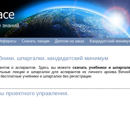
 знаний
Рефераты
Скачать лекции
Диплом на заказ
Кандидатский миниму
бники, шпаргалки, кандидатский минимум
удентов и аспирантов. Здесь вы можете
скачать учебники и шпаргал
альные лекции и шпаргалки для аспирантов из личного архива Вечно
бесплатные учебники и шпаргалки без регистрации.
ы проектного управления.