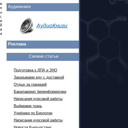
и
Аудиокниги
л
ы
,
и
АудиоКниги
ой
 а
м
Реклама
Свежие статьи
Подготовка к ДПА и ЗНО
Заказываем еду с доставкой
Отдых за границей
Бакалавриат биоинформатики
Написания курсовой работы
Выбираем ткань
Учебники по Биологии
Написание курсовой работы
Новости Кыргызстану