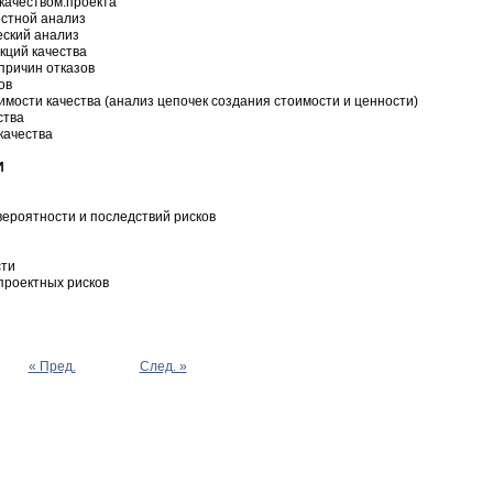
качеством.проекта
остной анализ
еский анализ
кций качества
 причин отказов
ов
оимости качества (анализ цепочек создания стоимости и ценности)
ства
качества
И
вероятности и последствий рисков
сти
проектных рисков
« Пред.
След. »