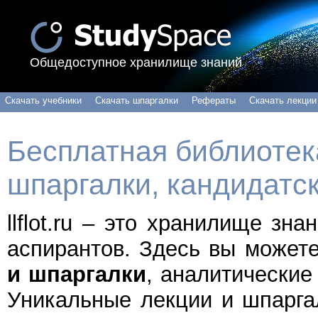
Общедоступное хранилище знаний
Скачать учебники
Скачать шпаргалки
Рефераты
Скачать лекции
Бесплатная библиотека
шпаргалки, кандидатс
llflot.ru – это хранилище зн
аспирантов. Здесь вы может
и шпаргалки
, аналитические
Уникальные лекции и шпарга