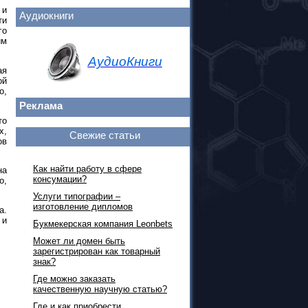
 и
Аудиокниги
ти
го
им
АудиоКниги
ая
ой
о,
Реклама
то
х,
Свежие статьи
ов
Как найти работу в сфере
на
консумации?
о,
Услуги типографии –
изготовление дипломов
а.
 и
Букмекерская компания Leonbets
Может ли домен быть
зарегистрирован как товарный
знак?
Где можно заказать
качественную научную статью?
Где и как приобрести