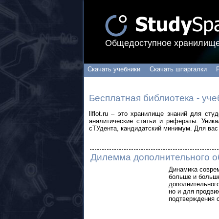
Общедоступное хранилище
Скачать учебники
Скачать шпаргалки
Бесплатная библиотека - уче
llflot.ru – это хранилище знаний для ст
аналитические статьи и рефераты. Уник
сТУдента, кандидатский минимум. Для вас 
Дилемма дополнительного о
Динамика соврем
больше и больш
дополнительного
но и для продви
подтверждения 