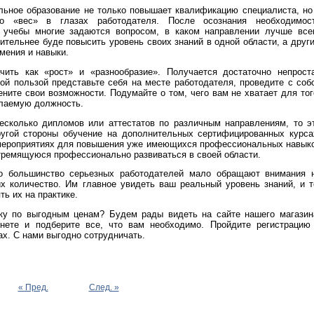
льное образование не только повышает квалификацию специалиста, но
го «вес» в глазах работодателя. После осознания необходимос
 учебы многие задаются вопросом, в каком направлении лучше все
ительнее буде повысить уровень своих знаний в одной области, а друг
мения и навыки.
чить как «рост» и «разнообразие». Получается достаточно непрост
й пользой представьте себя на месте работодателя, проведите с соб
ните свои возможности. Подумайте о том, чего вам не хватает для тог
елаемую должность.
несколько дипломов или аттестатов по различным направлениям, то э
другой стороны обучение на дополнительных сертифицированных курса
х мероприятиях для повышения уже имеющихся профессиональных навык
стремящуюся профессионально развиваться в своей области.
то большинство серьезных работодателей мало обращают внимания 
х количество. Им главное увидеть ваш реальный уровень знаний, и т
ь их на практике.
ку по выгодным ценам? Будем рады видеть на сайте нашего магазин
нете и подберите все, что вам необходимо. Пройдите регистрацию
ах. С нами выгодно сотрудничать.
« Пред.
След. »