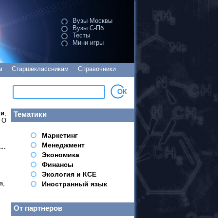
Вузы Москвы
Вузы С-Пб
Тесты
Мини игры
м
Старшеклассникам
Справочники
ки
,
Тематики
ГО
Маркетинг
Менеджмент
Экономика
Финансы
Экология и КСЕ
а,
Иностранный язык
От партнеров