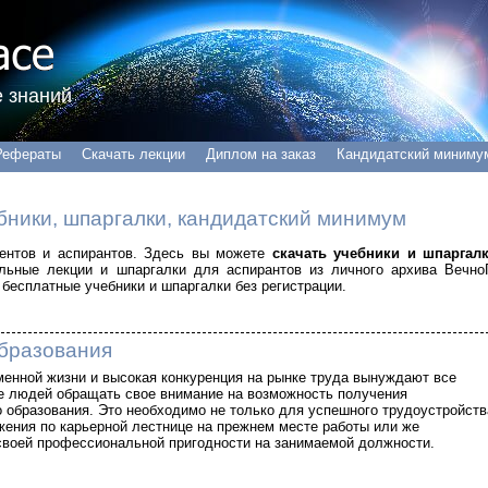
 знаний
Рефераты
Скачать лекции
Диплом на заказ
Кандидатский миниму
бники, шпаргалки, кандидатский минимум
удентов и аспирантов. Здесь вы можете
скачать учебники и шпаргал
альные лекции и шпаргалки для аспирантов из личного архива Вечно
бесплатные учебники и шпаргалки без регистрации.
бразования
енной жизни и высокая конкуренция на рынке труда вынуждают все
е людей обращать свое внимание на возможность получения
 образования. Это необходимо не только для успешного трудоустройств
жения по карьерной лестнице на прежнем месте работы или же
своей профессиональной пригодности на занимаемой должности.