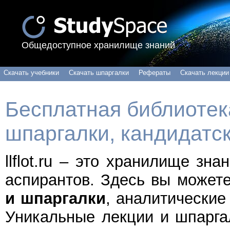
Общедоступное хранилище знаний
Скачать учебники
Скачать шпаргалки
Рефераты
Скачать лекции
Бесплатная библиотека
шпаргалки, кандидатс
llflot.ru – это хранилище зн
аспирантов. Здесь вы может
и шпаргалки
, аналитические
Уникальные лекции и шпарга