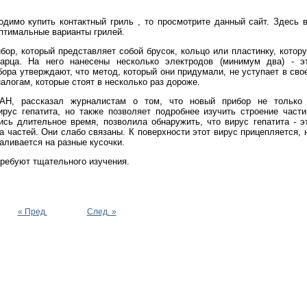
димо купить контактный гриль , то просмотрите данный сайт. Здесь 
птимальные варианты грилей.
бор, который представляет собой брусок, кольцо или пластинку, котор
арца. На него нанесены несколько электродов (минимум два) - э
ора утверждают, что метод, который они придумали, не уступает в сво
логам, которые стоят в несколько раз дороже.
АН, рассказал журналистам о том, что новый прибор не только
рус гепатита, но также позволяет подробнее изучить строение части
ись длительное время, позволила обнаружить, что вирус гепатита - э
да частей. Они слабо связаны. К поверхности этот вирус прицепляется, 
валивается на разные кусочки.
требуют тщательного изучения.
« Пред.
След. »