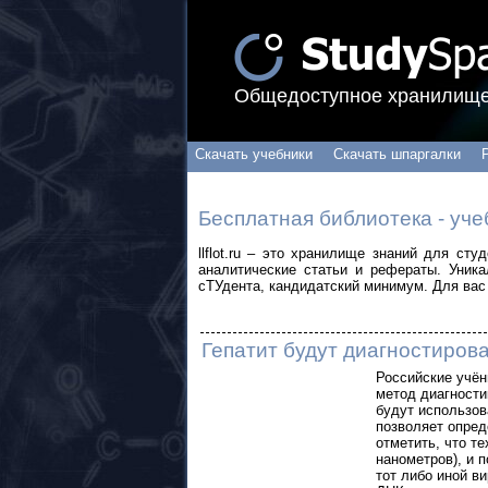
Общедоступное хранилище
Скачать учебники
Скачать шпаргалки
Бесплатная библиотека - уче
llflot.ru – это хранилище знаний для ст
аналитические статьи и рефераты. Уник
сТУдента, кандидатский минимум. Для вас 
Гепатит будут диагностирова
Российские учё
метод диагности
будут использов
позволяет опред
отметить, что т
нанометров), и 
тот либо иной в