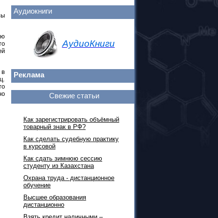
Аудиокниги
вы
ую
АудиоКниги
то
ей
 в
Реклама
ц.
то
но
Свежие статьи
Как зарегистрировать объёмный
товарный знак в РФ?
Как сделать судебную практику
в курсовой
Как сдать зимнюю сессию
студенту из Казахстана
Охрана труда - дистанционное
обучение
Высшее образования
дистанционно
Взять кредит наличными –