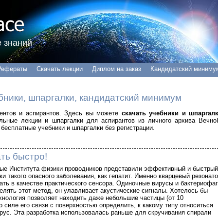
 знаний
Рефераты
Скачать лекции
Диплом на заказ
Кандидатский миниму
бники, шпаргалки, кандидатский минимум
удентов и аспирантов. Здесь вы можете
скачать учебники и шпаргал
альные лекции и шпаргалки для аспирантов из личного архива Вечно
бесплатные учебники и шпаргалки без регистрации.
ть быстро!
ные Института физики проводников представили эффективный и быстрый
ки такого опасного заболевания, как гепатит. Именно кварцевый резонат
ать в качестве практического сенсора. Одиночные вирусы и бактериофа
елять этот метод, он улавливает акустические сигналы. Хотелось бы
ехнология позволяет находить даже небольшие частицы (от 10
по силе его связи с поверхностью определить, к какому типу относиться
ирус. Эта разработка использовалась раньше для скручивания спирали