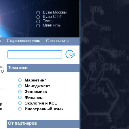
Вузы Москвы
Вузы С-Пб
Тесты
Мини игры
м
Старшеклассникам
Справочники
ки
,
Тематики
ГО
Маркетинг
Менеджмент
Экономика
Финансы
Экология и КСЕ
ор
ги
Иностранный язык
От партнеров