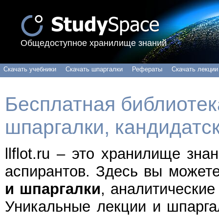
Общедоступное хранилище знаний
Скачать учебники
Скачать шпаргалки
Рефераты
Скачать лекции
Бесплатная библиотека
шпаргалки, кандидатс
llflot.ru – это хранилище зн
аспирантов. Здесь вы может
и шпаргалки
, аналитические
Уникальные лекции и шпарга