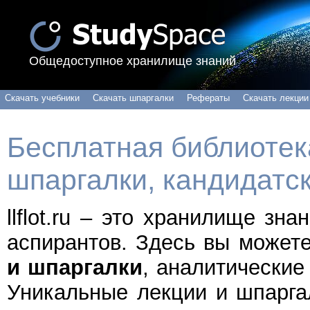
Общедоступное хранилище знаний
Скачать учебники
Скачать шпаргалки
Рефераты
Скачать лекции
Бесплатная библиотека
шпаргалки, кандидатс
llflot.ru – это хранилище зн
аспирантов. Здесь вы может
и шпаргалки
, аналитические
Уникальные лекции и шпарга