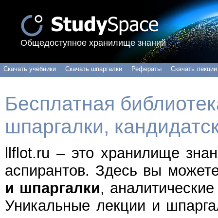
Общедоступное хранилище знаний
Скачать учебники
Скачать шпаргалки
Рефераты
Скачать лекции
Бесплатная библиотека
шпаргалки, кандидатс
llflot.ru – это хранилище зн
аспирантов. Здесь вы может
и шпаргалки
, аналитические
Уникальные лекции и шпарга